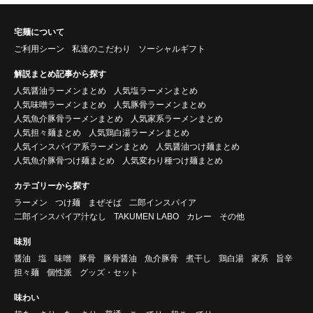
宅麺について
ご利用シーン
私達のこだわり
ソーシャルギフト
解説まとめ記事から探す
人気醤油ラーメンまとめ
人気塩ラーメンまとめ
人気味噌ラーメンまとめ
人気豚骨ラーメンまとめ
人気魚介豚骨ラーメンまとめ
人気家系ラーメンまとめ
人気担々麺まとめ
人気鶏白湯ラーメンまとめ
人気インスパイア系ラーメンまとめ
人気醤油つけ麺まとめ
人気魚介豚骨つけ麺まとめ
人気変わり種つけ麺まとめ
カテゴリーから探す
ラーメン
つけ麺
まぜそば
二郎インスパイア
二郎インスパイア汁なし
TAKUMEN LABO
カレー
その他
味別
醤油
塩
味噌
豚骨
豚骨醤油
魚介豚骨
煮干し
鶏白湯
家系
旨辛
担々麺
個性派
グッズ・セット
味わい