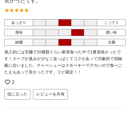
良かったです。
あっさり
こってり
薄味
濃い味
細麺
太麺
個人的には宅麺で10種類ぐらい家系食べた中で1番美味かったで
す！スープが臭みが少なく塩っぱくてコクがあって印象的で胡椒
飯に合いました。チャーシューはスモーキーでデカいので食べご
たえもあって良かったです。リピ確定！！
2
役に立った
レビューを共有