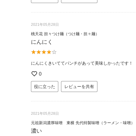
2021年05月28日
桃天花 担々つけ麺（つけ麺・担々麺）
にんにく
にんにくきいててパンチがあって美味しかったです！
0
役に立った
レビューを共有
2021年05月28日
元祖新潟濃厚味噌 東横 先代特製味噌（ラーメン・味噌）
濃い