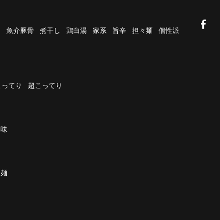
油
魚介豚骨
煮干し
鶏白湯
家系
旨辛
担々麺
個性派
こってり
超こってり
濃味
太麺