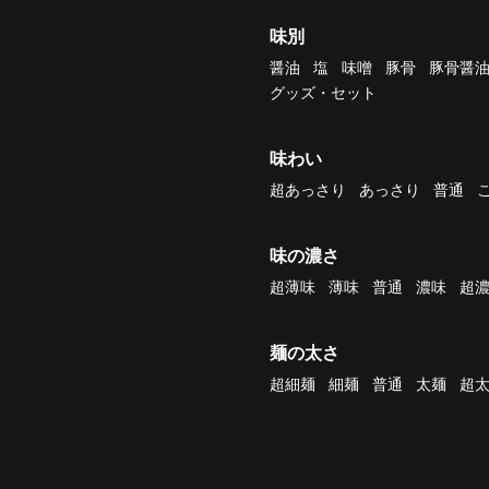
味別
醤油
塩
味噌
豚骨
豚骨醤
グッズ・セット
味わい
超あっさり
あっさり
普通
味の濃さ
超薄味
薄味
普通
濃味
超
麺の太さ
超細麺
細麺
普通
太麺
超