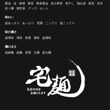
醤油
塩
味噌
豚骨
豚骨醤油
魚介豚骨
煮干し
鶏白湯
家系
旨辛
担々麺
個性派
グッズ・セット
味わい
超あっさり
あっさり
普通
こってり
超こってり
味の濃さ
超薄味
薄味
普通
濃味
超濃味
麺の太さ
超細麺
細麺
普通
太麺
超太麺