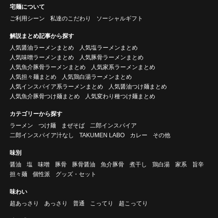
宅麺について
ご利用シーン
私達のこだわり
ソーシャルギフト
解説まとめ記事から探す
人気醤油ラーメンまとめ
人気塩ラーメンまとめ
人気味噌ラーメンまとめ
人気豚骨ラーメンまとめ
人気魚介豚骨ラーメンまとめ
人気家系ラーメンまとめ
人気担々麺まとめ
人気鶏白湯ラーメンまとめ
人気インスパイア系ラーメンまとめ
人気醤油つけ麺まとめ
人気魚介豚骨つけ麺まとめ
人気変わり種つけ麺まとめ
カテゴリーから探す
ラーメン
つけ麺
まぜそば
二郎インスパイア
二郎インスパイア汁なし
TAKUMEN LABO
カレー
その他
味別
醤油
塩
味噌
豚骨
豚骨醤油
魚介豚骨
煮干し
鶏白湯
家系
旨辛
担々麺
個性派
グッズ・セット
味わい
超あっさり
あっさり
普通
こってり
超こってり