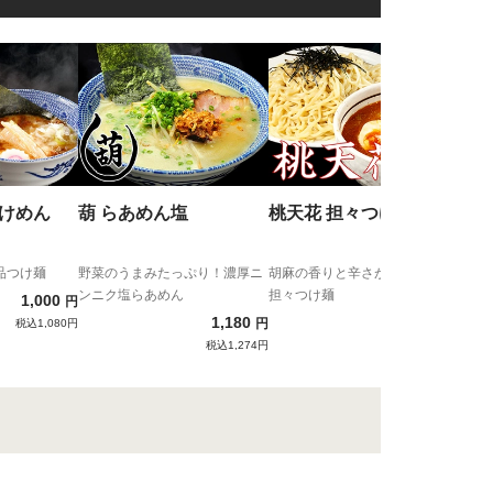
麺処
ト
バジ
麺！
つけめん
葫 らあめん塩
桃天花 担々つけ麺
品つけ麺
野菜のうまみたっぷり！濃厚ニ
胡麻の香りと辛さが際立つ濃厚
ンニク塩らあめん
担々つけ麺
1,000
円
1,180
950
円
円
税込1,080円
税込1,274円
税込1,026円