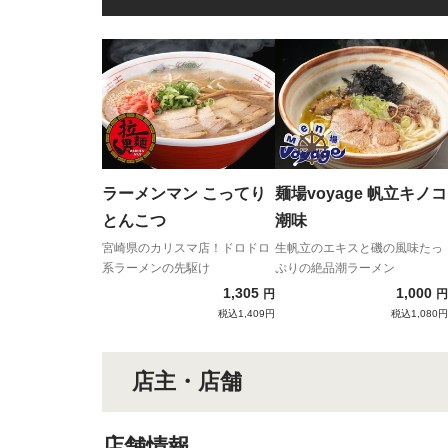
ラーメンマン こってり
麺場voyage 帆立キノコ
とんこつ
潮味
宮崎県のカリスマ店！ドロドロ
生帆立のエキスと磯の風味たっ
系ラーメンの先駆け
ぷりの絶品潮ラーメン
1,305
1,000
円
円
税込1,409円
税込1,080円
店主・店舗
店舗情報