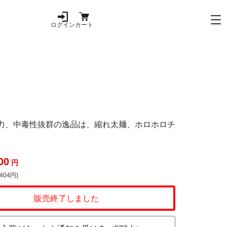
ログイン
カート
力、中毒性抜群の逸品は、縮れ太麺、ホロホロチ
00
円
404円)
販売終了しました