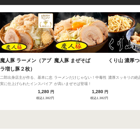
魔人豚 ラーメン（アブ
魔人豚 まぜそば
くり山 濃厚
ラ増し豚２枚）
二郎出身店主が作る、基本に忠
ラーメンだけじゃない！中毒性
濃厚スッキリの絶
実に仕上げられたインスパイア
が高いまぜそば登場！
1,280
1,280
円
円
税込1,382円
税込1,382円