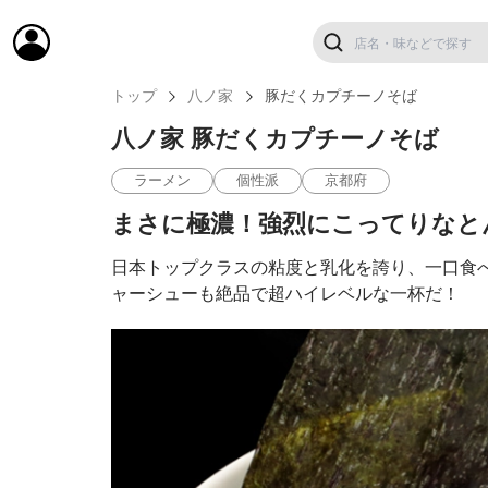
トップ
八ノ家
豚だくカプチーノそば
八ノ家 豚だくカプチーノそば
ラーメン
個性派
京都府
まさに極濃！強烈にこってりなと
日本トップクラスの粘度と乳化を誇り、一口食
ャーシューも絶品で超ハイレベルな一杯だ！