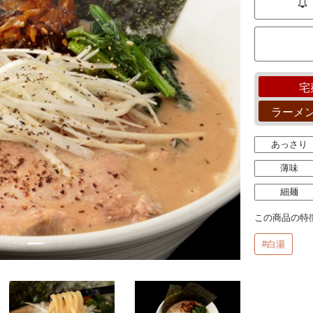
宅
ラーメ
あっさり
薄味
細麺
この商品の特
#白湯