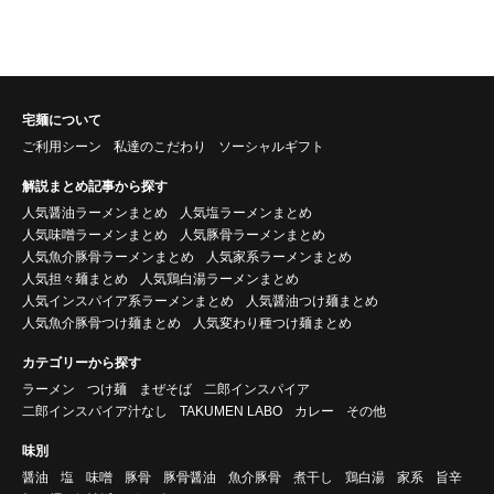
宅麺について
ご利用シーン
私達のこだわり
ソーシャルギフト
解説まとめ記事から探す
人気醤油ラーメンまとめ
人気塩ラーメンまとめ
人気味噌ラーメンまとめ
人気豚骨ラーメンまとめ
人気魚介豚骨ラーメンまとめ
人気家系ラーメンまとめ
人気担々麺まとめ
人気鶏白湯ラーメンまとめ
人気インスパイア系ラーメンまとめ
人気醤油つけ麺まとめ
人気魚介豚骨つけ麺まとめ
人気変わり種つけ麺まとめ
カテゴリーから探す
ラーメン
つけ麺
まぜそば
二郎インスパイア
二郎インスパイア汁なし
TAKUMEN LABO
カレー
その他
味別
醤油
塩
味噌
豚骨
豚骨醤油
魚介豚骨
煮干し
鶏白湯
家系
旨辛