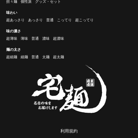
担々麺
個性派
グッズ・セット
味わい
超あっさり
あっさり
普通
こってり
超こってり
味の濃さ
超薄味
薄味
普通
濃味
超濃味
麺の太さ
超細麺
細麺
普通
太麺
超太麺
利用規約