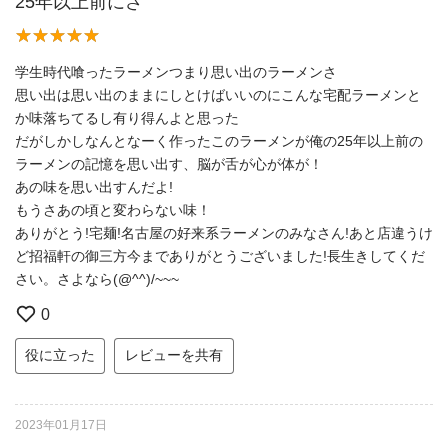
25年以上前にさ
学生時代喰ったラーメンつまり思い出のラーメンさ
思い出は思い出のままにしとけばいいのにこんな宅配ラーメンと
か味落ちてるし有り得んよと思った
だがしかしなんとなーく作ったこのラーメンが俺の25年以上前の
ラーメンの記憶を思い出す、脳が舌が心が体が！
あの味を思い出すんだよ!
もうさあの頃と変わらない味！
ありがとう!宅麺!名古屋の好来系ラーメンのみなさん!あと店違うけ
ど招福軒の御三方今までありがとうございました!長生きしてくだ
さい。さよなら(@^^)/~~~
0
役に立った
レビューを共有
2023年01月17日