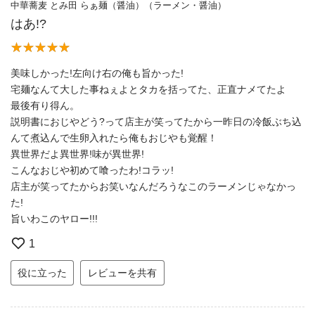
中華蕎麦 とみ田 らぁ麺（醤油）（ラーメン・醤油）
はあ!?
美味しかった!左向け右の俺も旨かった!
宅麺なんて大した事ねぇよとタカを括ってた、正直ナメてたよ
最後有り得ん。
説明書におじやどう?って店主が笑ってたから一昨日の冷飯ぶち込
んて煮込んで生卵入れたら俺もおじやも覚醒！
異世界だよ異世界!味が異世界!
こんなおじや初めて喰ったわ!コラッ!
店主が笑ってたからお笑いなんだろうなこのラーメンじゃなかっ
た!
旨いわこのヤロー!!!
1
役に立った
レビューを共有