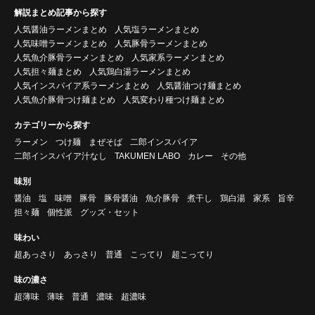
解説まとめ記事から探す
人気醤油ラーメンまとめ
人気塩ラーメンまとめ
人気味噌ラーメンまとめ
人気豚骨ラーメンまとめ
人気魚介豚骨ラーメンまとめ
人気家系ラーメンまとめ
人気担々麺まとめ
人気鶏白湯ラーメンまとめ
人気インスパイア系ラーメンまとめ
人気醤油つけ麺まとめ
人気魚介豚骨つけ麺まとめ
人気変わり種つけ麺まとめ
カテゴリーから探す
ラーメン
つけ麺
まぜそば
二郎インスパイア
二郎インスパイア汁なし
TAKUMEN LABO
カレー
その他
味別
醤油
塩
味噌
豚骨
豚骨醤油
魚介豚骨
煮干し
鶏白湯
家系
旨辛
担々麺
個性派
グッズ・セット
味わい
超あっさり
あっさり
普通
こってり
超こってり
味の濃さ
超薄味
薄味
普通
濃味
超濃味