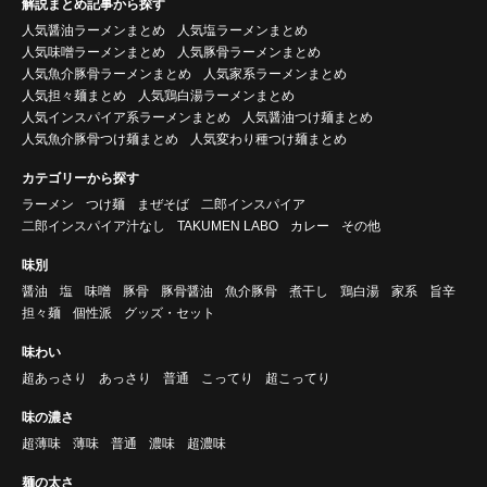
解説まとめ記事から探す
人気醤油ラーメンまとめ
人気塩ラーメンまとめ
人気味噌ラーメンまとめ
人気豚骨ラーメンまとめ
人気魚介豚骨ラーメンまとめ
人気家系ラーメンまとめ
人気担々麺まとめ
人気鶏白湯ラーメンまとめ
人気インスパイア系ラーメンまとめ
人気醤油つけ麺まとめ
人気魚介豚骨つけ麺まとめ
人気変わり種つけ麺まとめ
カテゴリーから探す
ラーメン
つけ麺
まぜそば
二郎インスパイア
二郎インスパイア汁なし
TAKUMEN LABO
カレー
その他
味別
醤油
塩
味噌
豚骨
豚骨醤油
魚介豚骨
煮干し
鶏白湯
家系
旨辛
担々麺
個性派
グッズ・セット
味わい
超あっさり
あっさり
普通
こってり
超こってり
味の濃さ
超薄味
薄味
普通
濃味
超濃味
麺の太さ