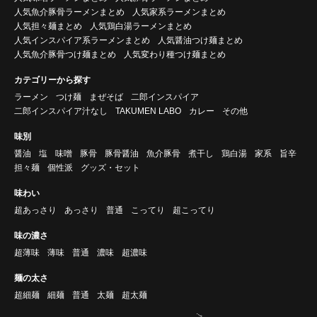
人気魚介豚骨ラーメンまとめ
人気家系ラーメンまとめ
人気担々麺まとめ
人気鶏白湯ラーメンまとめ
人気インスパイア系ラーメンまとめ
人気醤油つけ麺まとめ
人気魚介豚骨つけ麺まとめ
人気変わり種つけ麺まとめ
カテゴリーから探す
ラーメン
つけ麺
まぜそば
二郎インスパイア
二郎インスパイア汁なし
TAKUMEN LABO
カレー
その他
味別
醤油
塩
味噌
豚骨
豚骨醤油
魚介豚骨
煮干し
鶏白湯
家系
旨辛
担々麺
個性派
グッズ・セット
味わい
超あっさり
あっさり
普通
こってり
超こってり
味の濃さ
超薄味
薄味
普通
濃味
超濃味
麺の太さ
超細麺
細麺
普通
太麺
超太麺