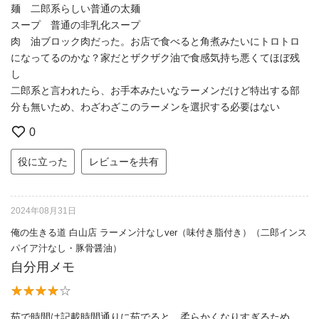
麺 二郎系らしい普通の太麺
スープ 普通の非乳化スープ
肉 油ブロック肉だった。お店で食べると角煮みたいにトロトロ
になってるのかな？家だとザクザク油で食感気持ち悪くてほぼ残
し
二郎系と言われたら、お手本みたいなラーメンだけど特出する部
分も無いため、わざわざこのラーメンを選択する必要はない
0
役に立った
レビューを共有
2024年08月31日
俺の生きる道 白山店 ラーメン汁なしver（味付き脂付き）（二郎インス
パイア汁なし・豚骨醤油）
自分用メモ
茹で時間は記載時間通りに茹でると、柔らかくなりすぎるため、