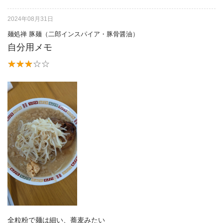
2024年08月31日
麺処禅 豚麺（二郎インスパイア・豚骨醤油）
自分用メモ
全粒粉で麺は細い、蕎麦みたい