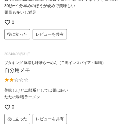
30秒〜1分早めのほうが硬めで美味しい
麺量も多いし満足
0
役に立った
レビューを共有
2024年08月31日
ブタキング 豚増し味噌らーめん（二郎インスパイア・味噌）
自分用メモ
美味しけど二郎系としては麺は細い
ただの味噌ラーメン
0
役に立った
レビューを共有