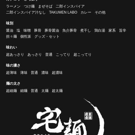
ラーメン
つけ麺
まぜそば
二郎インスパイア
二郎インスパイア汁なし
TAKUMEN LABO
カレー
その他
味別
醤油
塩
味噌
豚骨
豚骨醤油
魚介豚骨
煮干し
鶏白湯
家系
旨辛
担々麺
個性派
グッズ・セット
味わい
超あっさり
あっさり
普通
こってり
超こってり
味の濃さ
超薄味
薄味
普通
濃味
超濃味
麺の太さ
超細麺
細麺
普通
太麺
超太麺