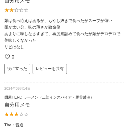
自分用メモ
麺は食べ応えはあるが、もやし抜きで食べたがスープが薄い
麺が太い分、味の薄さが致命傷
あまりに味しなさすぎて、再度煮詰めて食べたが麺がデロデロで
美味しくなかった
リピはなし
0
役に立った
レビューを共有
2024年09月14日
麺屋HERO ラーメン（二郎インスパイア・豚骨醤油）
自分用メモ
The・普通