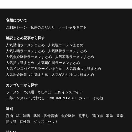
宅麺について
ご利用シーン
私達のこだわり
ソーシャルギフト
解説まとめ記事から探す
人気醤油ラーメンまとめ
人気塩ラーメンまとめ
人気味噌ラーメンまとめ
人気豚骨ラーメンまとめ
人気魚介豚骨ラーメンまとめ
人気家系ラーメンまとめ
人気担々麺まとめ
人気鶏白湯ラーメンまとめ
人気インスパイア系ラーメンまとめ
人気醤油つけ麺まとめ
人気魚介豚骨つけ麺まとめ
人気変わり種つけ麺まとめ
カテゴリーから探す
ラーメン
つけ麺
まぜそば
二郎インスパイア
二郎インスパイア汁なし
TAKUMEN LABO
カレー
その他
味別
醤油
塩
味噌
豚骨
豚骨醤油
魚介豚骨
煮干し
鶏白湯
家系
旨辛
担々麺
個性派
グッズ・セット