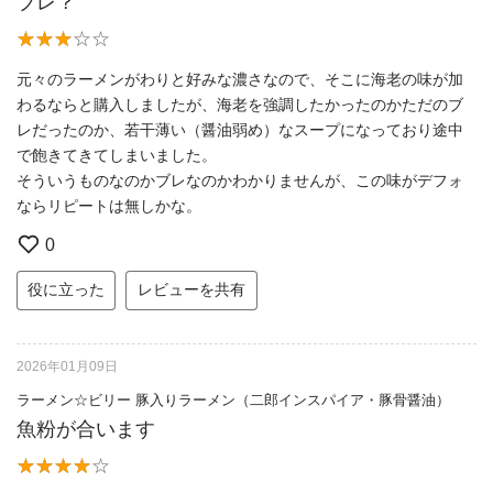
ブレ？
元々のラーメンがわりと好みな濃さなので、そこに海老の味が加
わるならと購入しましたが、海老を強調したかったのかただのブ
レだったのか、若干薄い（醤油弱め）なスープになっており途中
で飽きてきてしまいました。
そういうものなのかブレなのかわかりませんが、この味がデフォ
ならリピートは無しかな。
0
役に立った
レビューを共有
2026年01月09日
ラーメン☆ビリー 豚入りラーメン（二郎インスパイア・豚骨醤油）
魚粉が合います