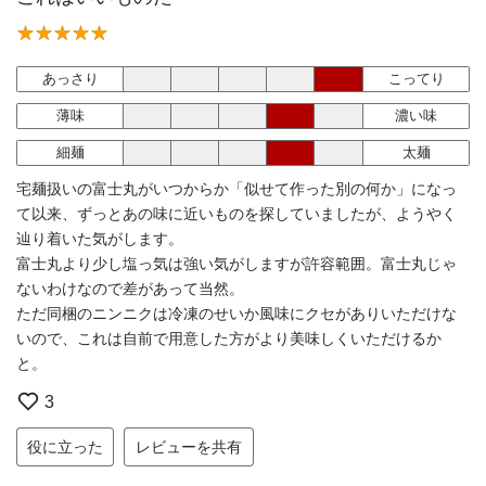
あっさり
こってり
薄味
濃い味
細麺
太麺
宅麺扱いの富士丸がいつからか「似せて作った別の何か」になっ
て以来、ずっとあの味に近いものを探していましたが、ようやく
辿り着いた気がします。
富士丸より少し塩っ気は強い気がしますが許容範囲。富士丸じゃ
ないわけなので差があって当然。
ただ同梱のニンニクは冷凍のせいか風味にクセがありいただけな
いので、これは自前で用意した方がより美味しくいただけるか
と。
3
役に立った
レビューを共有