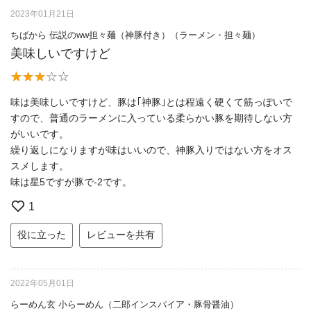
2023年01月21日
ちばから 伝説のww担々麺（神豚付き）（ラーメン・担々麺）
美味しいですけど
味は美味しいですけど、豚は｢神豚｣とは程遠く硬くて筋っぽいで
すので、普通のラーメンに入っている柔らかい豚を期待しない方
がいいです。
繰り返しになりますが味はいいので、神豚入りではない方をオス
スメします。
味は星5ですが豚で-2です。
1
役に立った
レビューを共有
2022年05月01日
らーめん玄 小らーめん（二郎インスパイア・豚骨醤油）