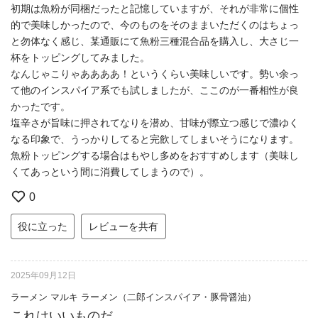
初期は魚粉が同梱だったと記憶していますが、それが非常に個性
的で美味しかったので、今のものをそのままいただくのはちょっ
と勿体なく感じ、某通販にて魚粉三種混合品を購入し、大さじ一
杯をトッピングしてみました。
なんじゃこりゃああああ！というくらい美味しいです。勢い余っ
て他のインスパイア系でも試しましたが、ここのが一番相性が良
かったです。
塩辛さが旨味に押されてなりを潜め、甘味が際立つ感じで濃ゆく
なる印象で、うっかりしてると完飲してしまいそうになります。
魚粉トッピングする場合はもやし多めをおすすめします（美味し
くてあっという間に消費してしまうので）。
0
役に立った
レビューを共有
2025年09月12日
ラーメン マルキ ラーメン（二郎インスパイア・豚骨醤油）
これはいいものだ