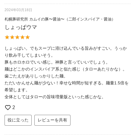
2024年03月18日
札幌豚研究所 カムイの豚〜醤油〜（二郎インスパイア・醤油）
しょっぱウマ
しょっぱい。でもスープに溶け込んでいる旨みがすごい。うっか
り飲み干してしまいそう。
豚もホロホロでいい感じ。神豚と言っていいでしょう。
麺はどこかのインスパイア系と似た感じ（タローあたりかな）。
歯ごたえがありしっかりした麺。
ただいかんせん麺が少ない！幸せな時間が短すぎる。麺量1.5倍を
希望します。
全体としてはタローの旨味増量版といった感じかな。
2
役に立った
レビューを共有