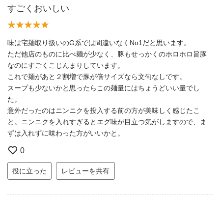
すごくおいしい
味は宅麺取り扱いのG系では間違いなくNo1だと思います。
ただ他店のものに比べ麺が少なく、豚もせっかくのホロホロ旨豚
なのにすごくこじんまりしています。
これで麺があと２割増で豚が倍サイズなら文句なしです。
スープも少ないかと思ったらこの麺量にはちょうどいい量でし
た。
意外だったのはニンニクを投入する前の方が美味しく感じたこ
と。ニンニクを入れすぎるとエグ味が目立つ気がしますので、ま
ずは入れずに味わった方がいいかと。
0
役に立った
レビューを共有