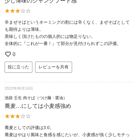
少し薄味のジャンクフード感
辛まぜそばというネーミングの割には辛くなく、まぜそばとして
も期待よりは薄味。
美味しく頂けたものの個人的には物足りない。
全体的に『これが一番！』て部分が見付けられずこの評価。
0
役に立った
レビューを共有
2022年06月16日
池袋 壬生 肉そば（つけ麺・醤油）
蕎麦…にしては小麦感強め
蕎麦としての評価は3.0。
蕎麦はやはり風味と食感を感じたいが、小麦感が強く少しモチっ