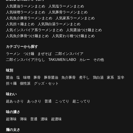
人気醤油ラーメンまとめ
人気塩ラーメンまとめ
人気味噌ラーメンまとめ
人気豚骨ラーメンまとめ
人気魚介豚骨ラーメンまとめ
人気家系ラーメンまとめ
人気担々麺まとめ
人気鶏白湯ラーメンまとめ
人気インスパイア系ラーメンまとめ
人気醤油つけ麺まとめ
人気魚介豚骨つけ麺まとめ
人気変わり種つけ麺まとめ
カテゴリーから探す
ラーメン
つけ麺
まぜそば
二郎インスパイア
二郎インスパイア汁なし
TAKUMEN LABO
カレー
その他
味別
醤油
塩
味噌
豚骨
豚骨醤油
魚介豚骨
煮干し
鶏白湯
家系
旨辛
担々麺
個性派
グッズ・セット
味わい
超あっさり
あっさり
普通
こってり
超こってり
味の濃さ
超薄味
薄味
普通
濃味
超濃味
麺の太さ