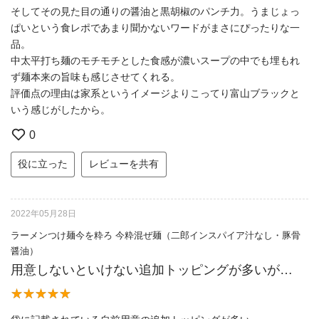
そしてその見た目の通りの醤油と黒胡椒のパンチ力。うまじょっ
ぱいという食レポであまり聞かないワードがまさにぴったりな一
品。
中太平打ち麺のモチモチとした食感が濃いスープの中でも埋もれ
ず麺本来の旨味も感じさせてくれる。
評価点の理由は家系というイメージよりこってり富山ブラックと
いう感じがしたから。
0
役に立った
レビューを共有
2022年05月28日
ラーメンつけ麺今を粋ろ 今粋混ぜ麺（二郎インスパイア汁なし・豚骨
醤油）
用意しないといけない追加トッピングが多いが…