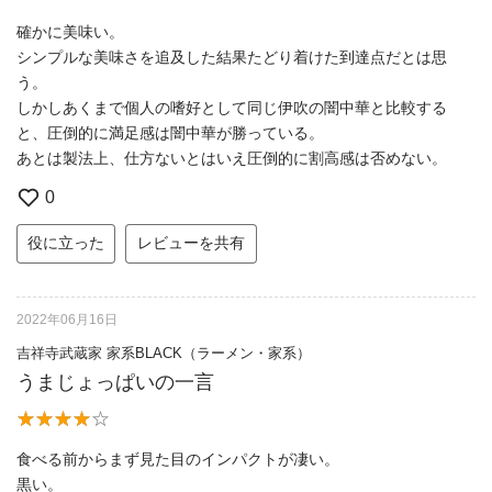
確かに美味い。
シンプルな美味さを追及した結果たどり着けた到達点だとは思
う。
しかしあくまで個人の嗜好として同じ伊吹の闇中華と比較する
と、圧倒的に満足感は闇中華が勝っている。
あとは製法上、仕方ないとはいえ圧倒的に割高感は否めない。
0
役に立った
レビューを共有
2022年06月16日
吉祥寺武蔵家 家系BLACK（ラーメン・家系）
うまじょっぱいの一言
食べる前からまず見た目のインパクトが凄い。
黒い。