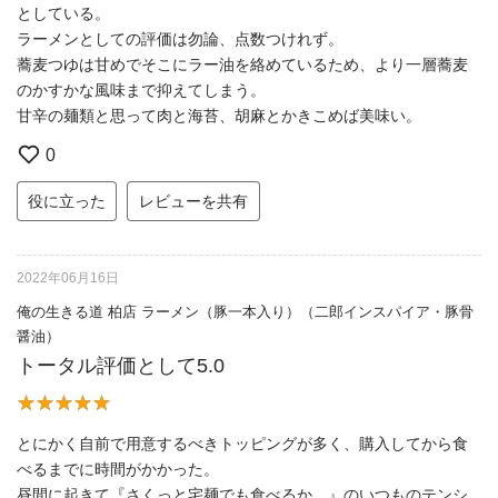
としている。
ラーメンとしての評価は勿論、点数つけれず。
蕎麦つゆは甘めでそこにラー油を絡めているため、より一層蕎麦
のかすかな風味まで抑えてしまう。
甘辛の麺類と思って肉と海苔、胡麻とかきこめば美味い。
0
役に立った
レビューを共有
2022年06月16日
俺の生きる道 柏店 ラーメン（豚一本入り）（二郎インスパイア・豚骨
醤油）
トータル評価として5.0
とにかく自前で用意するべきトッピングが多く、購入してから食
べるまでに時間がかかった。
昼間に起きて『さくっと宅麺でも食べるか。』のいつものテンシ