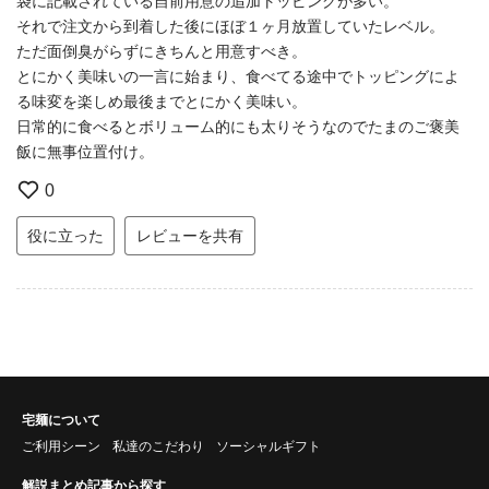
袋に記載されている自前用意の追加トッピングが多い。
それで注文から到着した後にほぼ１ヶ月放置していたレベル。
ただ面倒臭がらずにきちんと用意すべき。
とにかく美味いの一言に始まり、食べてる途中でトッピングによ
る味変を楽しめ最後までとにかく美味い。
日常的に食べるとボリューム的にも太りそうなのでたまのご褒美
飯に無事位置付け。
0
役に立った
レビューを共有
宅麺について
ご利用シーン
私達のこだわり
ソーシャルギフト
解説まとめ記事から探す