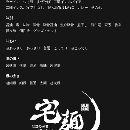
ラーメン
つけ麺
まぜそば
二郎インスパイア
二郎インスパイア汁なし
TAKUMEN LABO
カレー
その他
味別
醤油
塩
味噌
豚骨
豚骨醤油
魚介豚骨
煮干し
鶏白湯
家系
旨辛
担々麺
個性派
グッズ・セット
味わい
超あっさり
あっさり
普通
こってり
超こってり
味の濃さ
超薄味
薄味
普通
濃味
超濃味
麺の太さ
超細麺
細麺
普通
太麺
超太麺