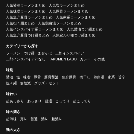
人気醤油ラーメンまとめ
人気塩ラーメンまとめ
人気味噌ラーメンまとめ
人気豚骨ラーメンまとめ
人気魚介豚骨ラーメンまとめ
人気家系ラーメンまとめ
人気担々麺まとめ
人気鶏白湯ラーメンまとめ
人気インスパイア系ラーメンまとめ
人気醤油つけ麺まとめ
人気魚介豚骨つけ麺まとめ
人気変わり種つけ麺まとめ
カテゴリーから探す
ラーメン
つけ麺
まぜそば
二郎インスパイア
二郎インスパイア汁なし
TAKUMEN LABO
カレー
その他
味別
醤油
塩
味噌
豚骨
豚骨醤油
魚介豚骨
煮干し
鶏白湯
家系
旨辛
担々麺
個性派
グッズ・セット
味わい
超あっさり
あっさり
普通
こってり
超こってり
味の濃さ
超薄味
薄味
普通
濃味
超濃味
麺の太さ