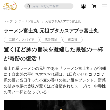
トップ
ラーメン富士丸
元祖ブタカスアブラ富士丸
ラーメン富士丸 元祖ブタカスアブラ富士丸
二郎インスパイア
豚骨醤油
東京都
驚くほど豚の旨味を凝縮した最強の一杯
が奇跡の復活！
富士丸系ラーメンの元祖である『ラーメン富士丸』が宅麺
に！自家製の平打ち太ちぢれ麺は、1日寝かせたゴワゴワ
系の麺と当日作った小麦の香りの強い麺をブレンド。野菜
の甘みや豚の旨味が驚くほど凝縮されたスープは、中毒性
の高い一杯となっている！