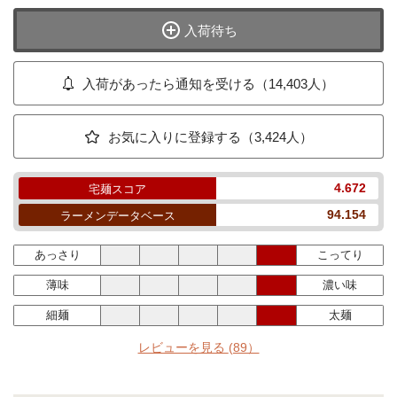
入荷待ち
入荷があったら通知を受ける（14,403人）
お気に入りに登録する（3,424人）
4.672
宅麺スコア
94.154
ラーメンデータベース
あっさり
こってり
薄味
濃い味
細麺
太麺
レビューを見る
(89）