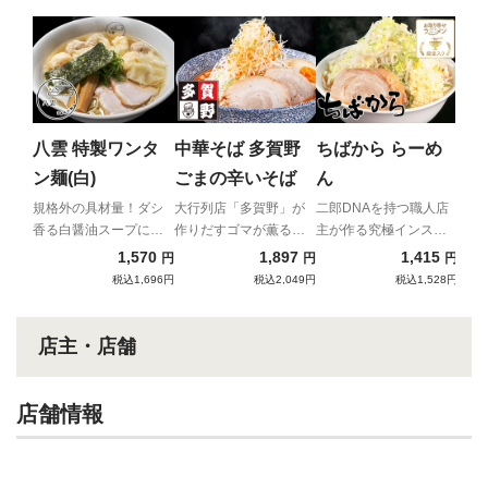
ラ
ラ
ト
二郎
ラ増
八雲 特製ワンタ
中華そば 多賀野
ちばから らーめ
ア！
ン麺(白)
ごまの辛いそば
ん
規格外の具材量！ダシ
大行列店「多賀野」が
二郎DNAを持つ職人店
香る白醤油スープに名
作りだすゴマが薫る辛
主が作る究極インスパ
物ワンタンが6個も入っ
いそば
イア
1,570
1,897
1,415
円
円
円
た贅沢ワンタン麺！
税込1,696円
税込2,049円
税込1,528円
店主・店舗
店舗情報