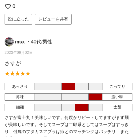
0
役に立った
レビューを共有
msx
・40代/男性
2023年09月02日
さすが
あっさり
こってり
薄味
濃い味
細麺
太麺
さすが富士丸！美味しいです。何度かリピートしてますがまず麺
が美味しいです。そしてスープは二郎系としてはスープはすっき
り、付属のブタカスアブラは卵とのマッチングはバッチリ！また