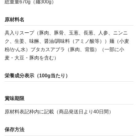
総重量670g（麺300g）
原材料名
具入りスープ（豚肉、豚骨、玉葱、長葱、人参、ニンニ
ク、生姜、味醂、醤油/調味料（アミノ酸等））麺（小麦
粉/かん水）ブタカスアブラ（豚肉、背脂）（一部に小
麦・大豆・豚肉を含む）
栄養成分表示（100g当たり）
賞味期限
原材料表記枠内に記載（商品発送日より40日間）
保存方法