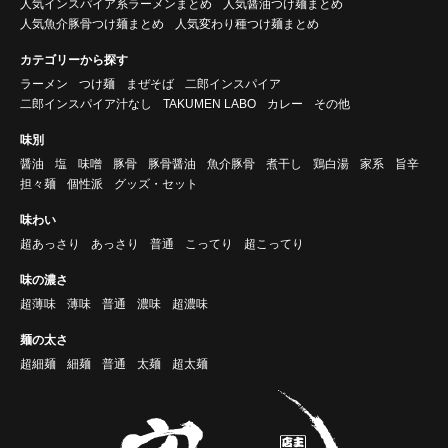
人気インスパイア系ラーメンまとめ
人気醤油つけ麺まとめ
人気魚介豚骨つけ麺まとめ
人気変わり種つけ麺まとめ
カテゴリーから探す
ラーメン
つけ麺
まぜそば
二郎インスパイア
二郎インスパイア汁なし
TAKUMEN LABO
カレー
その他
味別
醤油
塩
味噌
豚骨
豚骨醤油
魚介豚骨
煮干し
鶏白湯
家系
旨辛
担々麺
個性派
グッズ・セット
味わい
超あっさり
あっさり
普通
こってり
超こってり
味の濃さ
超薄味
薄味
普通
濃味
超濃味
麺の太さ
超細麺
細麺
普通
太麺
超太麺