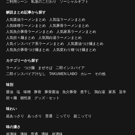
ご利用シーン
私達のこだわり
ソーシャルギフト
解説まとめ記事から探す
人気醤油ラーメンまとめ
人気塩ラーメンまとめ
人気味噌ラーメンまとめ
人気豚骨ラーメンまとめ
人気魚介豚骨ラーメンまとめ
人気家系ラーメンまとめ
人気担々麺まとめ
人気鶏白湯ラーメンまとめ
人気インスパイア系ラーメンまとめ
人気醤油つけ麺まとめ
人気魚介豚骨つけ麺まとめ
人気変わり種つけ麺まとめ
カテゴリーから探す
ラーメン
つけ麺
まぜそば
二郎インスパイア
二郎インスパイア汁なし
TAKUMEN LABO
カレー
その他
味別
醤油
塩
味噌
豚骨
豚骨醤油
魚介豚骨
煮干し
鶏白湯
家系
旨辛
担々麺
個性派
グッズ・セット
味わい
超あっさり
あっさり
普通
こってり
超こってり
味の濃さ
超薄味
薄味
普通
濃味
超濃味