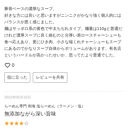
豚骨ベースの濃厚なスープ。
好きな方には良いと思いますがニンニクがかなり強く個人的には
バランスが悪く感じました。
麺はサッポロ系の黄色で中太ちぢれタイプ。麺量は110gと普通だ
けれど濃厚スープに良く絡むのと分厚い肩ロースチャーシューも
食べ応えあり、更にひき肉、小さな端くれチャーシューもスープ
にあるのでかなりスープ自体からボリュームがあります。有名店
というハードルが高かったせいか、思ってたより普通でした。
0
役に立った
レビューを共有
2022年05月15日
らーめん専門 和海 塩らーめん（ラーメン・塩）
無添加ながら深い旨味