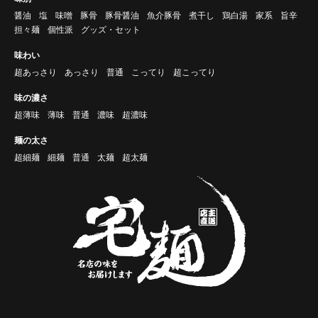
醤油
塩
味噌
豚骨
豚骨醤油
魚介豚骨
煮干し
鶏白湯
家系
旨辛
担々麺
個性派
グッズ・セット
味わい
超あっさり
あっさり
普通
こってり
超こってり
味の濃さ
超薄味
薄味
普通
濃味
超濃味
麺の太さ
超細麺
細麺
普通
太麺
超太麺