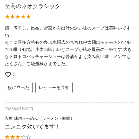
至高のネオクラシック
鷄、煮干し、昆布、野菜から出汁の深い味のスープは美味いです
ね
そこに喜多方特有の多加水幅広のちぢれ中太麺はモチモチのツル
ツル啜り心地。小麦の味わいとスープが絡み最高の一杯です 大き
なトロトロバラチャーシューは醤油がよく染み良い味、メンマも
たくさん。ご馳走様さまでした。
0
役に立った
レビューを共有
2022年06月08日
大島 味噌らーめん（ラーメン・味噌）
ニンニク効いてます！