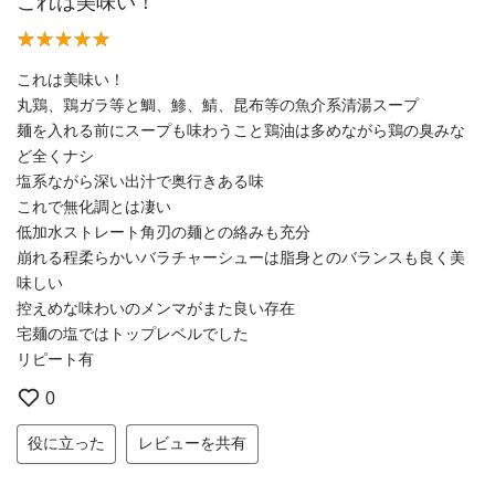
これは美味い！
これは美味い！
丸鶏、鶏ガラ等と鯛、鯵、鯖、昆布等の魚介系清湯スープ
麺を入れる前にスープも味わうこと鶏油は多めながら鶏の臭みな
ど全くナシ
塩系ながら深い出汁で奥行きある味
これで無化調とは凄い
低加水ストレート角刃の麺との絡みも充分
崩れる程柔らかいバラチャーシューは脂身とのバランスも良く美
味しい
控えめな味わいのメンマがまた良い存在
宅麺の塩ではトップレベルでした
リピート有
0
役に立った
レビューを共有