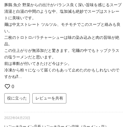
豚鷄 魚介 野菜からの出汁がバランス良く深い旨味を感じるスープ
清湯と白湯の中間のような中、塩加減も絶妙でスープはストレー
トに美味いです。
麺は中太ストレート ツルツル、モチモチでこのスープと絡みも良
い。
二枚のトロトロバラチャーシューは味の染み込みと肉の旨味が絶
品。
この仕上がりが無添加だと驚きます。宅麺の中でもトップクラス
の塩ラーメンだと思います。
前は車麩が付いてきたけど今はナシ。
冷凍から粉々になって届くのもあって止めたのかもしれないので
すかね⁈…
0
役に立った
レビューを共有
2022年04月23日
いごっそラーメン店長 いごっそラーメン塩味（ラーメン・塩）