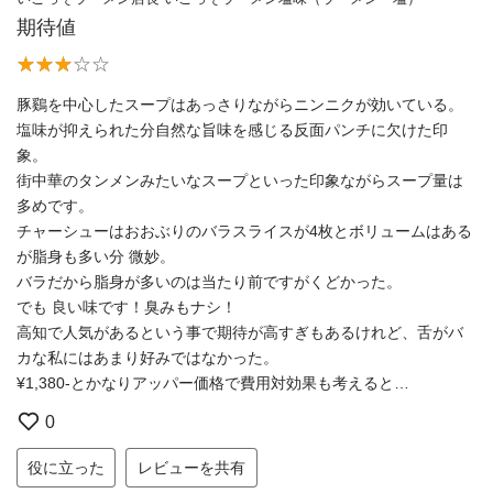
期待値
豚鷄を中心したスープはあっさりながらニンニクが効いている。
塩味が抑えられた分自然な旨味を感じる反面パンチに欠けた印
象。
街中華のタンメンみたいなスープといった印象ながらスープ量は
多めです。
チャーシューはおおぶりのバラスライスが4枚とボリュームはある
が脂身も多い分 微妙。
バラだから脂身が多いのは当たり前ですがくどかった。
でも 良い味です！臭みもナシ！
高知で人気があるという事で期待が高すぎもあるけれど、舌がバ
カな私にはあまり好みではなかった。
¥1,380-とかなりアッパー価格で費用対効果も考えると…
0
役に立った
レビューを共有