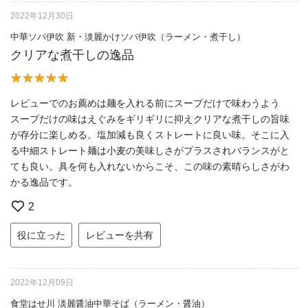
2022年12月30日
中華ソバ伊吹 新・淡麗かけソバ伊吹（ラーメン・煮干し）
クリアな煮干しの逸品
レビューでのお薦めは麺を入れる前にスープだけで味わうよう
スープだけの味はえぐみをギリギリに抑えクリアな煮干しの旨味
が存分に楽しめる。塩加減も良くストレートに良い味。そこに入
る中細ストレート麺は小麦の美味しさがプラスされバランスがと
ても良い。具を何も入れないからこそ、この味の素晴らしさがわ
かる逸品です。
2
役に立った
レビューを共有
2022年12月09日
食堂はせ川 淡麗醤油中華そば（ラーメン・醤油）