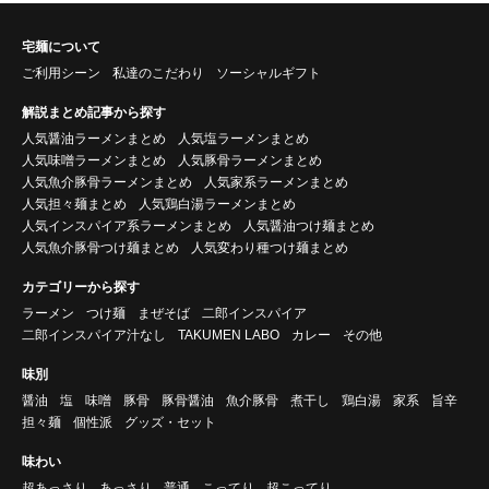
宅麺について
ご利用シーン
私達のこだわり
ソーシャルギフト
解説まとめ記事から探す
人気醤油ラーメンまとめ
人気塩ラーメンまとめ
人気味噌ラーメンまとめ
人気豚骨ラーメンまとめ
人気魚介豚骨ラーメンまとめ
人気家系ラーメンまとめ
人気担々麺まとめ
人気鶏白湯ラーメンまとめ
人気インスパイア系ラーメンまとめ
人気醤油つけ麺まとめ
人気魚介豚骨つけ麺まとめ
人気変わり種つけ麺まとめ
カテゴリーから探す
ラーメン
つけ麺
まぜそば
二郎インスパイア
二郎インスパイア汁なし
TAKUMEN LABO
カレー
その他
味別
醤油
塩
味噌
豚骨
豚骨醤油
魚介豚骨
煮干し
鶏白湯
家系
旨辛
担々麺
個性派
グッズ・セット
味わい
超あっさり
あっさり
普通
こってり
超こってり