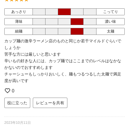
あっさり
こってり
薄味
濃い味
細麺
太麺
カップ麺の激辛ラーメン店のものと同じか若干マイルドぐらいで
しょうか
苦手な方には厳しいと思います
辛いもの好きな人には、カップ麺ではここまでのレベルはなかな
かないのでおすすめします
チャーシューもしっかりおいしく、麺もつるつるした太麺で満足
度が高いです
0
役に立った
レビューを共有
2023年10月11日