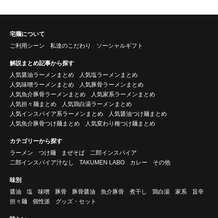
宅麺について
ご利用シーン
私達のこだわり
ソーシャルギフト
解説まとめ記事から探す
人気醤油ラーメンまとめ
人気塩ラーメンまとめ
人気味噌ラーメンまとめ
人気豚骨ラーメンまとめ
人気魚介豚骨ラーメンまとめ
人気家系ラーメンまとめ
人気担々麺まとめ
人気鶏白湯ラーメンまとめ
人気インスパイア系ラーメンまとめ
人気醤油つけ麺まとめ
人気魚介豚骨つけ麺まとめ
人気変わり種つけ麺まとめ
カテゴリーから探す
ラーメン
つけ麺
まぜそば
二郎インスパイア
二郎インスパイア汁なし
TAKUMEN LABO
カレー
その他
味別
醤油
塩
味噌
豚骨
豚骨醤油
魚介豚骨
煮干し
鶏白湯
家系
旨辛
担々麺
個性派
グッズ・セット