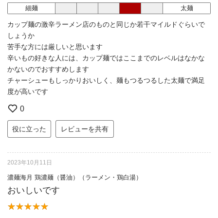
細麺
太麺
カップ麺の激辛ラーメン店のものと同じか若干マイルドぐらいで
しょうか
苦手な方には厳しいと思います
辛いもの好きな人には、カップ麺ではここまでのレベルはなかな
かないのでおすすめします
チャーシューもしっかりおいしく、麺もつるつるした太麺で満足
度が高いです
0
役に立った
レビューを共有
2023年10月11日
濃麺海月 鶏濃麺（醤油）（ラーメン・鶏白湯）
おいしいです