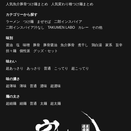
人気魚介豚骨つけ麺まとめ
人気変わり種つけ麺まとめ
カテゴリーから探す
ラーメン
つけ麺
まぜそば
二郎インスパイア
二郎インスパイア汁なし
TAKUMEN LABO
カレー
その他
味別
醤油
塩
味噌
豚骨
豚骨醤油
魚介豚骨
煮干し
鶏白湯
家系
旨辛
担々麺
個性派
グッズ・セット
味わい
超あっさり
あっさり
普通
こってり
超こってり
味の濃さ
超薄味
薄味
普通
濃味
超濃味
麺の太さ
超細麺
細麺
普通
太麺
超太麺