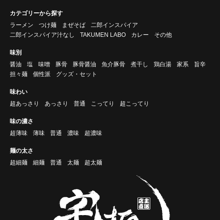
カテゴリーから探す
ラーメン
つけ麺
まぜそば
二郎インスパイア
二郎インスパイア汁なし
TAKUMEN LABO
カレー
その他
味別
醤油
塩
味噌
豚骨
豚骨醤油
魚介豚骨
煮干し
鶏白湯
家系
旨辛
担々麺
個性派
グッズ・セット
味わい
超あっさり
あっさり
普通
こってり
超こってり
味の濃さ
超薄味
薄味
普通
濃味
超濃味
麺の太さ
超細麺
細麺
普通
太麺
超太麺