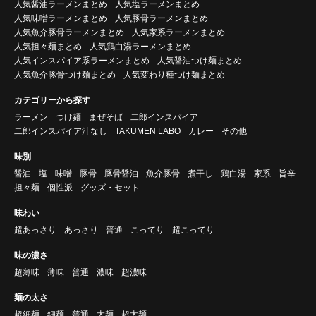
人気醤油ラーメンまとめ
人気塩ラーメンまとめ
人気味噌ラーメンまとめ
人気豚骨ラーメンまとめ
人気魚介豚骨ラーメンまとめ
人気家系ラーメンまとめ
人気担々麺まとめ
人気鶏白湯ラーメンまとめ
人気インスパイア系ラーメンまとめ
人気醤油つけ麺まとめ
人気魚介豚骨つけ麺まとめ
人気変わり種つけ麺まとめ
カテゴリーから探す
ラーメン
つけ麺
まぜそば
二郎インスパイア
二郎インスパイア汁なし
TAKUMEN LABO
カレー
その他
味別
醤油
塩
味噌
豚骨
豚骨醤油
魚介豚骨
煮干し
鶏白湯
家系
旨辛
担々麺
個性派
グッズ・セット
味わい
超あっさり
あっさり
普通
こってり
超こってり
味の濃さ
超薄味
薄味
普通
濃味
超濃味
麺の太さ
超細麺
細麺
普通
太麺
超太麺