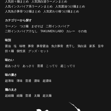
人気担々麺まとめ
人気鶏白湯ラーメンまとめ
人気インスパイア系ラーメンまとめ
人気醤油つけ麺まとめ
人気魚介豚骨つけ麺まとめ
人気変わり種つけ麺まとめ
カテゴリーから探す
ラーメン
つけ麺
まぜそば
二郎インスパイア
二郎インスパイア汁なし
TAKUMEN LABO
カレー
その他
味別
醤油
塩
味噌
豚骨
豚骨醤油
魚介豚骨
煮干し
鶏白湯
家系
旨辛
担々麺
個性派
グッズ・セット
味わい
超あっさり
あっさり
普通
こってり
超こってり
味の濃さ
超薄味
薄味
普通
濃味
超濃味
麺の太さ
超細麺
細麺
普通
太麺
超太麺