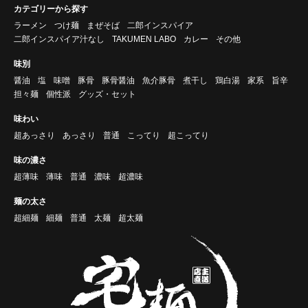
カテゴリーから探す
ラーメン
つけ麺
まぜそば
二郎インスパイア
二郎インスパイア汁なし
TAKUMEN LABO
カレー
その他
味別
醤油
塩
味噌
豚骨
豚骨醤油
魚介豚骨
煮干し
鶏白湯
家系
旨辛
担々麺
個性派
グッズ・セット
味わい
超あっさり
あっさり
普通
こってり
超こってり
味の濃さ
超薄味
薄味
普通
濃味
超濃味
麺の太さ
超細麺
細麺
普通
太麺
超太麺