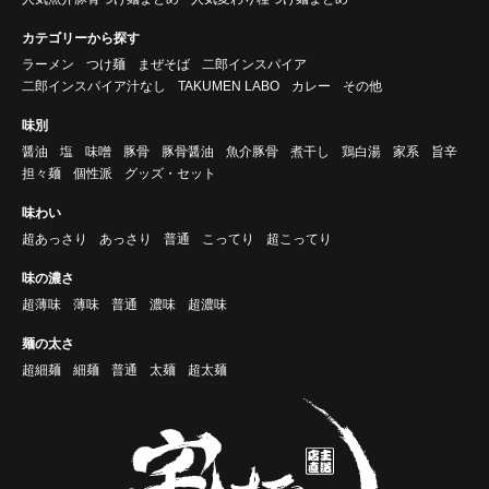
カテゴリーから探す
ラーメン
つけ麺
まぜそば
二郎インスパイア
二郎インスパイア汁なし
TAKUMEN LABO
カレー
その他
味別
醤油
塩
味噌
豚骨
豚骨醤油
魚介豚骨
煮干し
鶏白湯
家系
旨辛
担々麺
個性派
グッズ・セット
味わい
超あっさり
あっさり
普通
こってり
超こってり
味の濃さ
超薄味
薄味
普通
濃味
超濃味
麺の太さ
超細麺
細麺
普通
太麺
超太麺