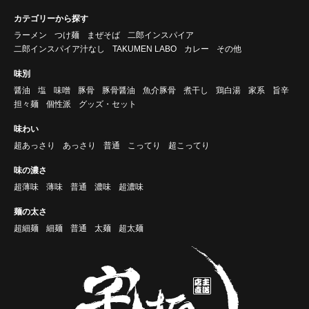
カテゴリーから探す
ラーメン
つけ麺
まぜそば
二郎インスパイア
二郎インスパイア汁なし
TAKUMEN LABO
カレー
その他
味別
醤油
塩
味噌
豚骨
豚骨醤油
魚介豚骨
煮干し
鶏白湯
家系
旨辛
担々麺
個性派
グッズ・セット
味わい
超あっさり
あっさり
普通
こってり
超こってり
味の濃さ
超薄味
薄味
普通
濃味
超濃味
麺の太さ
超細麺
細麺
普通
太麺
超太麺