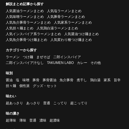
解説まとめ記事から探す
人気醤油ラーメンまとめ
人気塩ラーメンまとめ
人気味噌ラーメンまとめ
人気豚骨ラーメンまとめ
人気魚介豚骨ラーメンまとめ
人気家系ラーメンまとめ
人気担々麺まとめ
人気鶏白湯ラーメンまとめ
人気インスパイア系ラーメンまとめ
人気醤油つけ麺まとめ
人気魚介豚骨つけ麺まとめ
人気変わり種つけ麺まとめ
カテゴリーから探す
ラーメン
つけ麺
まぜそば
二郎インスパイア
二郎インスパイア汁なし
TAKUMEN LABO
カレー
その他
味別
醤油
塩
味噌
豚骨
豚骨醤油
魚介豚骨
煮干し
鶏白湯
家系
旨辛
担々麺
個性派
グッズ・セット
味わい
超あっさり
あっさり
普通
こってり
超こってり
味の濃さ
超薄味
薄味
普通
濃味
超濃味