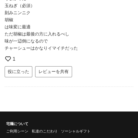
玉ねぎ（必須）
刻みニンニク
胡椒
は味変に最適
ただ胡椒は最後の方に入れるべし
味が一辺倒になるので
チャーシューはかなりイマイチだった
1
役に立った
レビューを共有
宅麺について
ご利用シーン
私達のこだわり
ソーシャルギフト