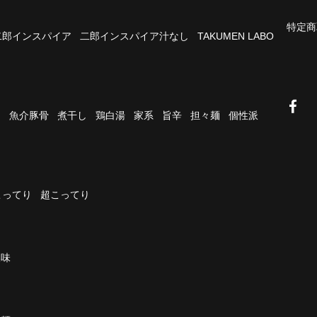
特定商
二郎インスパイア
二郎インスパイア汁なし
TAKUMEN LABO
油
魚介豚骨
煮干し
鶏白湯
家系
旨辛
担々麺
個性派
こってり
超こってり
濃味