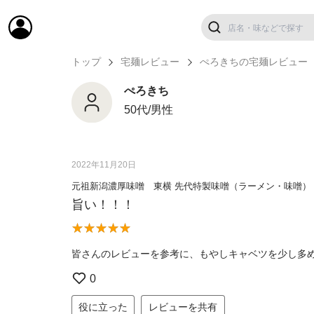
トップ
宅麺レビュー
ぺろきちの宅麺レビュー
ぺろきち
50代/男性
2022年11月20日
元祖新潟濃厚味噌 東横 先代特製味噌（ラーメン・味噌）
旨い！！！
皆さんのレビューを参考に、もやしキャベツを少し多
0
役に立った
レビューを共有