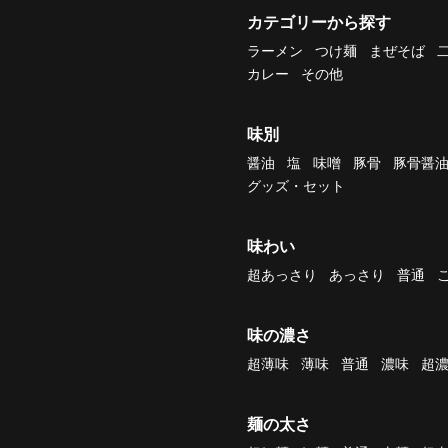
カテゴリーから探す
ラーメン
つけ麺
まぜそば
カレー
その他
味別
醤油
塩
味噌
豚骨
豚骨醤
グッズ・セット
味わい
超あっさり
あっさり
普通
味の濃さ
超薄味
薄味
普通
濃味
超
麺の太さ