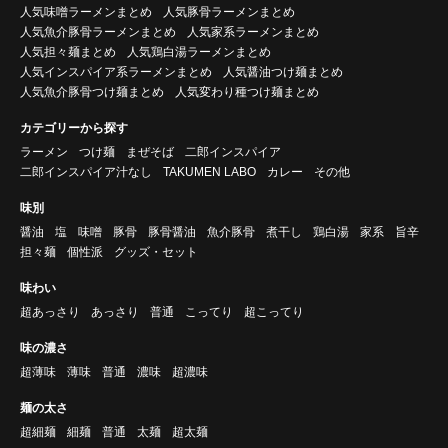
人気味噌ラーメンまとめ
人気豚骨ラーメンまとめ
人気魚介豚骨ラーメンまとめ
人気家系ラーメンまとめ
人気担々麺まとめ
人気鶏白湯ラーメンまとめ
人気インスパイア系ラーメンまとめ
人気醤油つけ麺まとめ
人気魚介豚骨つけ麺まとめ
人気変わり種つけ麺まとめ
カテゴリーから探す
ラーメン
つけ麺
まぜそば
二郎インスパイア
二郎インスパイア汁なし
TAKUMEN LABO
カレー
その他
味別
醤油
塩
味噌
豚骨
豚骨醤油
魚介豚骨
煮干し
鶏白湯
家系
旨辛
担々麺
個性派
グッズ・セット
味わい
超あっさり
あっさり
普通
こってり
超こってり
味の濃さ
超薄味
薄味
普通
濃味
超濃味
麺の太さ
超細麺
細麺
普通
太麺
超太麺