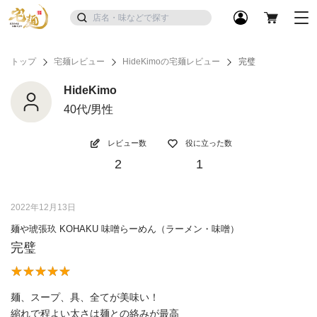
トップ
宅麺レビュー
HideKimoの宅麺レビュー
完璧
HideKimo
40代/男性
レビュー数
役に立った数
2
1
2022年12月13日
麺や琥張玖 KOHAKU 味噌らーめん（ラーメン・味噌）
完璧
麺、スープ、具、全てが美味い！
縮れで程よい太さは麺との絡みが最高