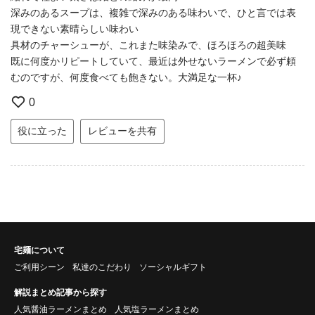
深みのあるスープは、複雑で深みのある味わいで、ひと言では表
現できない素晴らしい味わい
具材のチャーシューが、これまた味染みで、ほろほろの超美味
既に何度かリピートしていて、最近は外せないラーメンで必ず頼
むのですが、何度食べても飽きない。大満足な一杯♪
0
役に立った
レビューを共有
宅麺について
ご利用シーン
私達のこだわり
ソーシャルギフト
解説まとめ記事から探す
人気醤油ラーメンまとめ
人気塩ラーメンまとめ