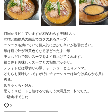
何回かリピしていますが相変わらず美味しい。
味噌と動物系の融合でコクのあるスープ。
ニンニクも効いていて個人的には少し辛いが抜群に旨い。
麺は茹で汁が淡黄色くなるほどのたまご麺。
中太ちぢれで旨いスープをよく持上げてくれます。
麺自体も美味しくスープとの相性バッチリ。
デフォトピは厚切りの豚チャーシューとこりメンマ。
どちらも美味しいですが特にチャーシューは味付け柔らかさ共に
秀逸。
めちゃくちゃ好み。
恐らくリピートし続けるであろう大満足の一杯でした。
ご馳走様でした。
2