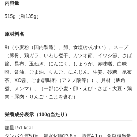
内容量
515g（麺135g）
原材料名
麺（小麦粉（国内製造）、卵、食塩/かんすい）、スープ
（豚骨、鶏ガラ、いわし煮干、カツオ節、イワシ節、さば
節、昆布、玉ねぎ、にんにく、しょうが、赤味噌、白味
噌、醤油、ごま油、りんご、にんじん、生姜、砂糖、昆布
茶、XO醤、ごま/調味料（アミノ酸等））、具材（豚角
煮、メンマ）、（一部に小麦・卵・えび・さば・大豆・鶏
肉・豚肉・りんご・ごまを含む）
栄養成分表示（100g当たり）
熱量151 kcal
タンパク質5.0g、炭水化物23.6 g、脂質4.1 g、食塩相当量