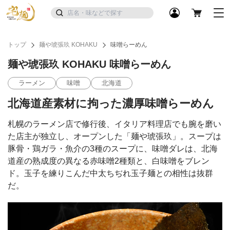
トップ
麺や琥張玖 KOHAKU
味噌らーめん
麺や琥張玖 KOHAKU 味噌らーめん
ラーメン
味噌
北海道
北海道産素材に拘った濃厚味噌らーめん
札幌のラーメン店で修行後、イタリア料理店でも腕を磨い
た店主が独立し、オープンした「麺や琥張玖」。スープは
豚骨・鶏ガラ・魚介の3種のスープに、味噌ダレは、北海
道産の熟成度の異なる赤味噌2種類と、白味噌をブレン
ド。玉子を練りこんだ中太ちぢれ玉子麺との相性は抜群
だ。