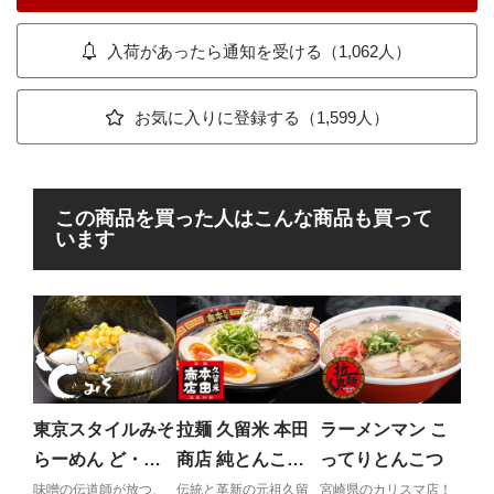
入荷があったら通知を受ける（1,062人）
お気に入りに登録する（1,599人）
この商品を買った人はこんな商品も買って
います
綱
噌
特大
ー！
東京スタイルみそ
拉麺 久留米 本田
ラーメンマン こ
札幌
らーめん ど・み
商店 純とんこつ
ってりとんこつ
そ 特みそこって
ラーメン
味噌の伝道師が放つ、
伝統と革新の元祖久留
宮崎県のカリスマ店！