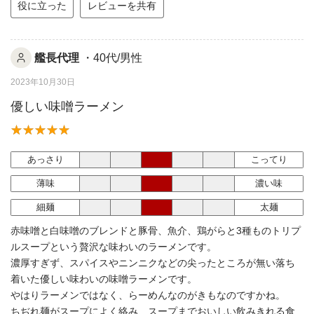
役に立った
レビューを共有
艦長代理
・40代/男性
2023年10月30日
優しい味噌ラーメン
あっさり
こってり
薄味
濃い味
細麺
太麺
赤味噌と白味噌のブレンドと豚骨、魚介、鶏がらと3種ものトリプ
ルスープという贅沢な味わいのラーメンです。
濃厚すぎず、スパイスやニンニクなどの尖ったところが無い落ち
着いた優しい味わいの味噌ラーメンです。
やはりラーメンではなく、らーめんなのがきもなのですかね。
ちぢれ麺がスープによく絡み、スープまでおいしい飲みきれる食