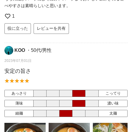
べやすさは素晴らしいと思います。
1
役に立った
レビューを共有
KOO
・50代/男性
2023年07月01日
安定の旨さ
あっさり
こってり
薄味
濃い味
細麺
太麺