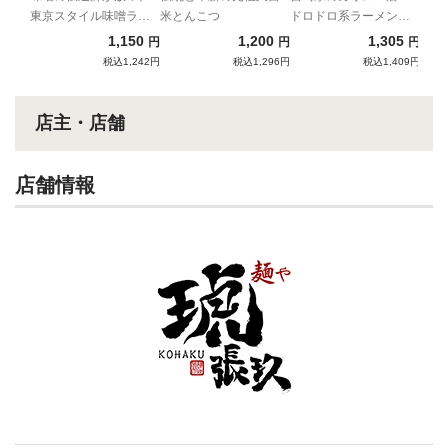
東京スタイル味噌ラー
米とんこつ
ドロドロ系ラーメンの
り
メン
先駆け
1,150
1,200
1,305
円
円
円
税込1,242円
税込1,296円
税込1,409円
店主・店舗
店舗情報