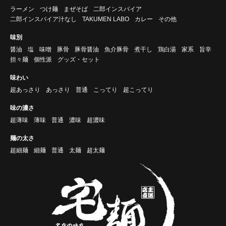
ラーメン
つけ麺
まぜそば
二郎インスパイア
二郎インスパイア汁なし
TAKUMEN LABO
カレー
その他
味別
醤油
塩
味噌
豚骨
豚骨醤油
魚介豚骨
煮干し
鶏白湯
家系
旨辛
担々麺
個性派
グッズ・セット
味わい
超あっさり
あっさり
普通
こってり
超こってり
味の濃さ
超薄味
薄味
普通
濃味
超濃味
麺の太さ
超細麺
細麺
普通
太麺
超太麺