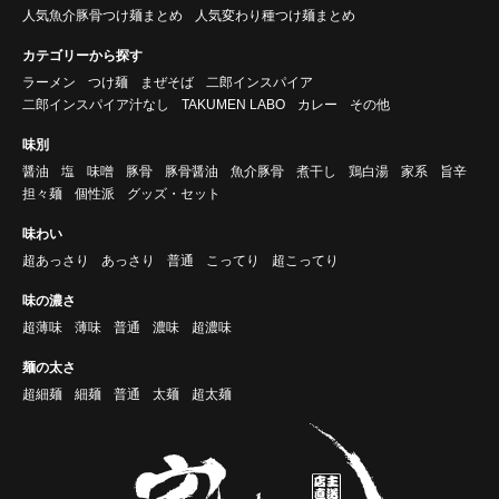
人気魚介豚骨つけ麺まとめ
人気変わり種つけ麺まとめ
カテゴリーから探す
ラーメン
つけ麺
まぜそば
二郎インスパイア
二郎インスパイア汁なし
TAKUMEN LABO
カレー
その他
味別
醤油
塩
味噌
豚骨
豚骨醤油
魚介豚骨
煮干し
鶏白湯
家系
旨辛
担々麺
個性派
グッズ・セット
味わい
超あっさり
あっさり
普通
こってり
超こってり
味の濃さ
超薄味
薄味
普通
濃味
超濃味
麺の太さ
超細麺
細麺
普通
太麺
超太麺