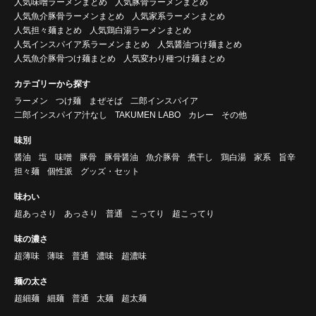
人気味噌ラーメンまとめ
人気豚骨ラーメンまとめ
人気魚介豚骨ラーメンまとめ
人気家系ラーメンまとめ
人気担々麺まとめ
人気鶏白湯ラーメンまとめ
人気インスパイア系ラーメンまとめ
人気醤油つけ麺まとめ
人気魚介豚骨つけ麺まとめ
人気変わり種つけ麺まとめ
カテゴリーから探す
ラーメン
つけ麺
まぜそば
二郎インスパイア
二郎インスパイア汁なし
TAKUMEN LABO
カレー
その他
味別
醤油
塩
味噌
豚骨
豚骨醤油
魚介豚骨
煮干し
鶏白湯
家系
旨辛
担々麺
個性派
グッズ・セット
味わい
超あっさり
あっさり
普通
こってり
超こってり
味の濃さ
超薄味
薄味
普通
濃味
超濃味
麺の太さ
超細麺
細麺
普通
太麺
超太麺