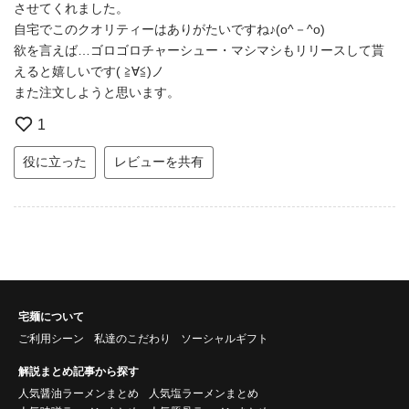
させてくれました。
自宅でこのクオリティーはありがたいですね♪(o^－^o)
欲を言えば…ゴロゴロチャーシュー・マシマシもリリースして貰
えると嬉しいです( ≧∀≦)ノ
また注文しようと思います。
1
役に立った
レビューを共有
宅麺について
ご利用シーン
私達のこだわり
ソーシャルギフト
解説まとめ記事から探す
人気醤油ラーメンまとめ
人気塩ラーメンまとめ