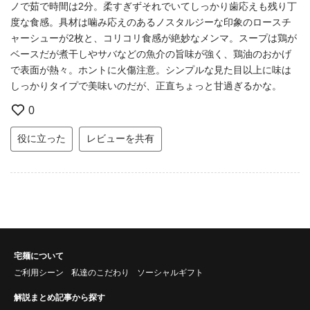
ノで茹で時間は2分。柔すぎずそれでいてしっかり歯応えも残り丁
度な食感。具材は噛み応えのあるノスタルジーな印象のロースチ
ャーシューが2枚と、コリコリ食感が絶妙なメンマ。スープは鶏が
ベースだが煮干しやサバなどの魚介の旨味が強く、鶏油のおかげ
で表面が熱々。ホントに火傷注意。シンプルな見た目以上に味は
しっかりタイプで美味いのだが、正直ちょっと甘過ぎるかな。
0
役に立った
レビューを共有
宅麺について
ご利用シーン
私達のこだわり
ソーシャルギフト
解説まとめ記事から探す