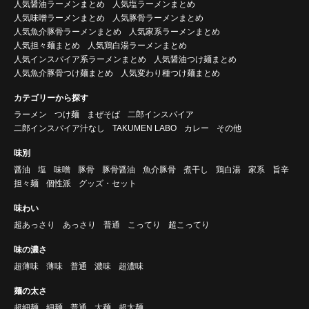
人気醤油ラーメンまとめ
人気塩ラーメンまとめ
人気味噌ラーメンまとめ
人気豚骨ラーメンまとめ
人気魚介豚骨ラーメンまとめ
人気家系ラーメンまとめ
人気担々麺まとめ
人気鶏白湯ラーメンまとめ
人気インスパイア系ラーメンまとめ
人気醤油つけ麺まとめ
人気魚介豚骨つけ麺まとめ
人気変わり種つけ麺まとめ
カテゴリーから探す
ラーメン
つけ麺
まぜそば
二郎インスパイア
二郎インスパイア汁なし
TAKUMEN LABO
カレー
その他
味別
醤油
塩
味噌
豚骨
豚骨醤油
魚介豚骨
煮干し
鶏白湯
家系
旨辛
担々麺
個性派
グッズ・セット
味わい
超あっさり
あっさり
普通
こってり
超こってり
味の濃さ
超薄味
薄味
普通
濃味
超濃味
麺の太さ
超細麺
細麺
普通
太麺
超太麺