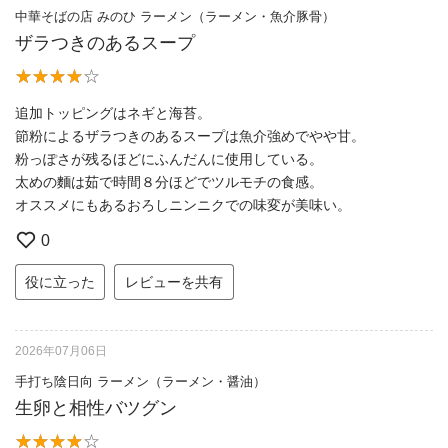
中華そばの店 みのひ ラーメン（ラーメン・魚介豚骨）
ザラつきのあるスープ
追加トッピングはネギと海苔。
節粉によるザラつきのあるスープは魚介強めでやや甘。
粉っぽさが残るほどにふんだんに使用している。
太めの麵は茹で時間８分ほどでツルモチの食感。
オススメにもあるおろしニンニクでの味変が美味い。
0
役に立った
レビューを共有
2026年07月06日
手打ち陰日向 ラーメン（ラーメン・醤油）
生卵と相性バツグン