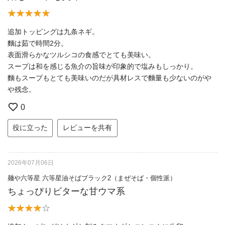
追加トッピングは九条ネギ。
麵は茹で時間2分。
表面滑らかなツルシコの食感でとても美味い。
スープは和を感じる魚介の旨味が印象的で塩みもしっかり。
麵もスープもとても美味いのだが具材レスで麵量も少ないのがや
や残念。
0
役に立った
レビューを共有
2026年07月06日
麺や六等星 六等星油そばブラック2（まぜそば・個性派）
ちょっぴりビターな甘ウマ系