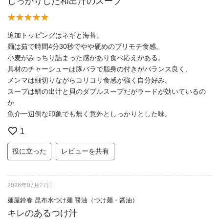
しっかりした和出汁のスープ
追加トッピングはネギと海苔。
麺は茹で時間4分30秒でやや硬めのブリモチ食感。
小麦がみっちり詰まった感があり食べ応えがある。
具材のチャーシューは豚バラで脂身の付きがバランス良く、
メンマは細切りながらコリコリ食感が強く自分好み。
スープは鯛の出汁と貝のダブルスープだがラードが効いているの
か
魚介一辺倒な印象でも無く意外としっかりとした味。
1
役に立った
レビューを共有
2026年07月27日
麺屋鈴春 昆布水つけ麺 醤油（つけ麺・醤油）
キレのあるつけ汁