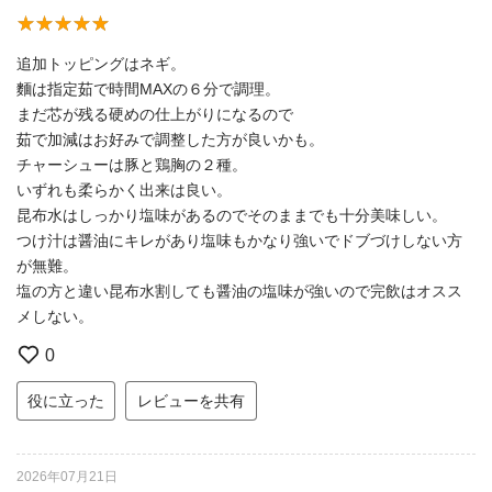
追加トッピングはネギ。
麵は指定茹で時間MAXの６分で調理。
まだ芯が残る硬めの仕上がりになるので
茹で加減はお好みで調整した方が良いかも。
チャーシューは豚と鶏胸の２種。
いずれも柔らかく出来は良い。
昆布水はしっかり塩味があるのでそのままでも十分美味しい。
つけ汁は醤油にキレがあり塩味もかなり強いでドブづけしない方
が無難。
塩の方と違い昆布水割しても醤油の塩味が強いので完飲はオスス
メしない。
0
役に立った
レビューを共有
2026年07月21日