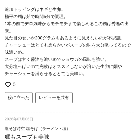
追加トッピングはネギと生卵。
極平の麵は茹で時間5分で調理。
1本の麵でデロ気味からモチモチまで楽しめるこの麵は秀逸の出
来。
見た目のせいか200グラムもあるように見えないのが不思議。
チャーシューはとても柔らかいがスープの味を大分吸ってるので
味濃いめ。
スープは甘く醤油も濃いめでショウガの風味も強い。
大分塩っぱいので完飲はオススメしないが溶いた生卵に麵や
チャーシューを潜らせるととても美味い。
0
役に立った
レビューを共有
2026年07月06日
塩そば時空 塩そば（ラーメン・塩）
麵もスープも美味