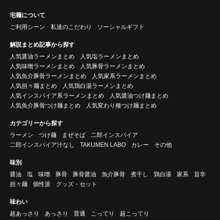
宅麺について
ご利用シーン
私達のこだわり
ソーシャルギフト
解説まとめ記事から探す
人気醤油ラーメンまとめ
人気塩ラーメンまとめ
人気味噌ラーメンまとめ
人気豚骨ラーメンまとめ
人気魚介豚骨ラーメンまとめ
人気家系ラーメンまとめ
人気担々麺まとめ
人気鶏白湯ラーメンまとめ
人気インスパイア系ラーメンまとめ
人気醤油つけ麺まとめ
人気魚介豚骨つけ麺まとめ
人気変わり種つけ麺まとめ
カテゴリーから探す
ラーメン
つけ麺
まぜそば
二郎インスパイア
二郎インスパイア汁なし
TAKUMEN LABO
カレー
その他
味別
醤油
塩
味噌
豚骨
豚骨醤油
魚介豚骨
煮干し
鶏白湯
家系
旨辛
担々麺
個性派
グッズ・セット
味わい
超あっさり
あっさり
普通
こってり
超こってり