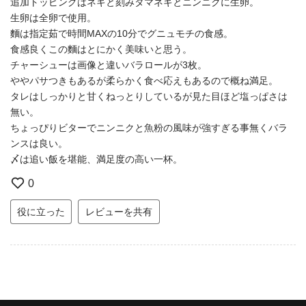
追加トッピングはネギと刻みタマネギとニンニクに生卵。
生卵は全卵で使用。
麵は指定茹で時間MAXの10分でグニュモチの食感。
食感良くこの麵はとにかく美味いと思う。
チャーシューは画像と違いバラロールが3枚。
ややパサつきもあるが柔らかく食べ応えもあるので概ね満足。
タレはしっかりと甘くねっとりしているが見た目ほど塩っぱさは
無い。
ちょっぴりビターでニンニクと魚粉の風味が強すぎる事無くバラ
ンスは良い。
〆は追い飯を堪能、満足度の高い一杯。
0
役に立った
レビューを共有