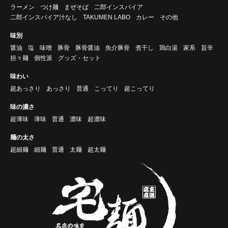
ラーメン
つけ麺
まぜそば
二郎インスパイア
二郎インスパイア汁なし
TAKUMEN LABO
カレー
その他
味別
醤油
塩
味噌
豚骨
豚骨醤油
魚介豚骨
煮干し
鶏白湯
家系
旨辛
担々麺
個性派
グッズ・セット
味わい
超あっさり
あっさり
普通
こってり
超こってり
味の濃さ
超薄味
薄味
普通
濃味
超濃味
麺の太さ
超細麺
細麺
普通
太麺
超太麺