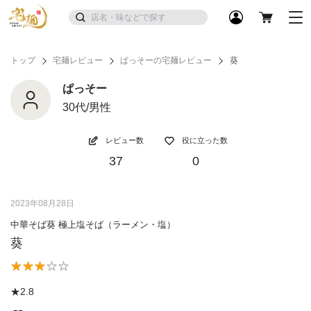
トップ
宅麺レビュー
ぱっそーの宅麺レビュー
葵
ぱっそー
30代/男性
レビュー数
役に立った数
37
0
2023年08月28日
中華そば葵 極上塩そば（ラーメン・塩）
葵
★2.8