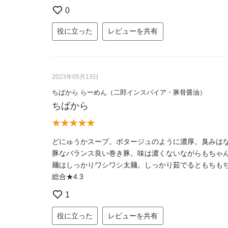
0
役に立った
レビューを共有
2023年05月13日
ちばから らーめん（二郎インスパイア・豚骨醤油）
ちばから
どにゅうかスープ。ポタージュのように濃厚。臭みはな
豚なバランス良い巻き豚。味は濃くないながらもちゃん
麺はしっかりワシワシ太麺。しっかり茹でるともちもち
総合★4.3
1
役に立った
レビューを共有