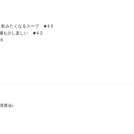
飲みたくなるスープ ★4.5
麺も少し楽しい ★4.2
6
豚骨醤油）