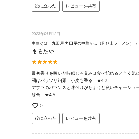
役に立った
レビューを共有
2023年06月18日
中華そば 丸田屋 丸田屋の中華そば（和歌山ラーメン）（
まるたや
最初香りを嗅いだ時感じる臭みは食べ始めると全く気に
麺はパッツリ細麺 小麦も香る ★4.2
アブラのバランスと味付けがちょうど良いチャーシュー
総合 ★4.5
0
役に立った
レビューを共有