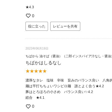
★4.3
0
役に立った
レビューを共有
2023年06月19日
ちばから 油そば（醤油）（二郎インスパイア汁なし・醤油
ちばかはしるなし
濃厚なタレ 塩味 辛味 旨みのバランス良い 八角的
麺は平打ちちょいワシピロ麺 誰とよく合う★4.2
豚はとろほろの小さめ バランス良い✨4.2
総合 ★4.1
0