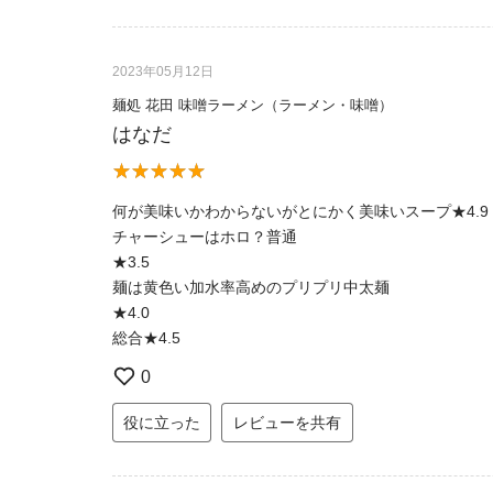
2023年05月12日
麺処 花田 味噌ラーメン（ラーメン・味噌）
はなだ
何が美味いかわからないがとにかく美味いスープ★4.9
チャーシューはホロ？普通
★3.5
麺は黄色い加水率高めのプリプリ中太麺
★4.0
総合★4.5
0
役に立った
レビューを共有