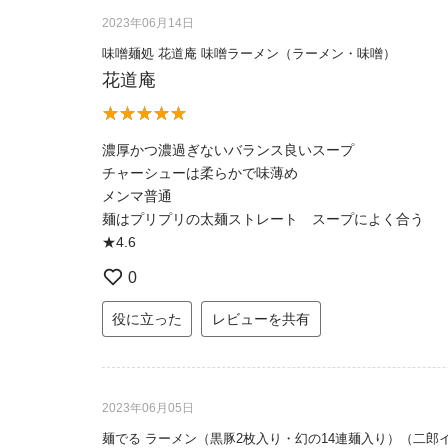
2023年06月14日
味噌麺処 花道庵 味噌ラーメン（ラーメン・味噌）
花道庵
濃厚かつ濃過ぎないバランス良いスープ
チャーシューは柔らかで味薄め
メンマ普通
麺はプリプリの太麺ストレート スープによく合う
★4.6
0
役に立った
レビューを共有
2023年06月05日
麺でる ラーメン（黒豚2枚入り・幻の14連麺入り）（二郎