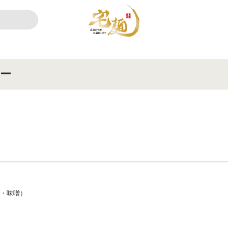
ー
ア・味噌）