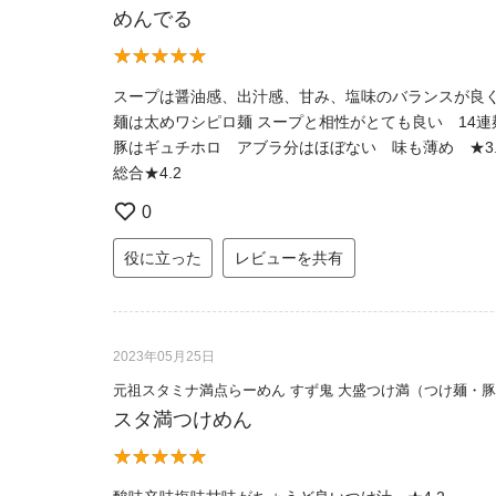
めんでる
スープは醤油感、出汁感、甘み、塩味のバランスが良く
麺は太めワシピロ麺 スープと相性がとても良い 14連
豚はギュチホロ アブラ分はほぼない 味も薄め ★3.
総合★4.2
0
役に立った
レビューを共有
2023年05月25日
元祖スタミナ満点らーめん すず鬼 大盛つけ満（つけ麺・
スタ満つけめん