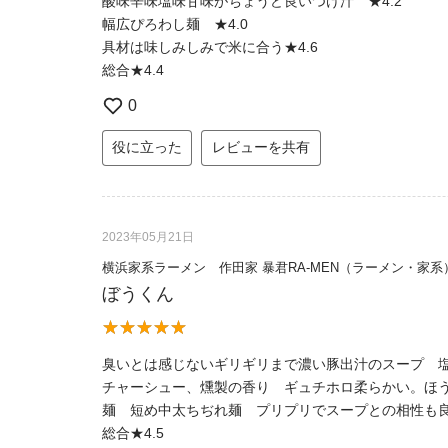
酸味辛味塩味甘味がちょうど良いつけ汁 ★4.2
幅広ぴろわし麺 ★4.0
具材は味しみしみで米に合う★4.6
総合★4.4
0
役に立った
レビューを共有
2023年05月21日
横浜家系ラーメン 作田家 暴君RA-MEN（ラーメン・家系
ぼうくん
臭いとは感じないギリギリまで濃い豚出汁のスープ 塩
チャーシュー、燻製の香り ギュチホロ柔らかい。ほう
麺 短め中太ちぢれ麺 プリプリでスープとの相性も良い
総合★4.5