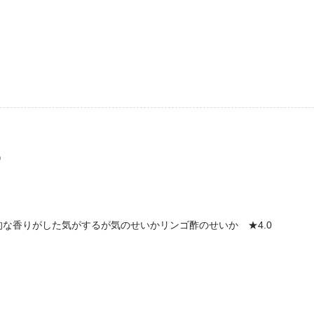
）
な香りがした気がするが気のせいかリンゴ酢のせいか ★4.0