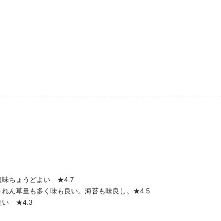
）
味ちょうどよい ★4.7
れん草量も多く味も良い。海苔も味良し。★4.5
 ★4.3