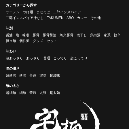
カテゴリーから探す
ラーメン
つけ麺
まぜそば
二郎インスパイア
二郎インスパイア汁なし
TAKUMEN LABO
カレー
その他
味別
醤油
塩
味噌
豚骨
豚骨醤油
魚介豚骨
煮干し
鶏白湯
家系
旨辛
担々麺
個性派
グッズ・セット
味わい
超あっさり
あっさり
普通
こってり
超こってり
味の濃さ
超薄味
薄味
普通
濃味
超濃味
麺の太さ
超細麺
細麺
普通
太麺
超太麺