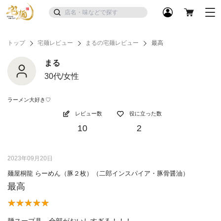
トップ
宅麺レビュー
まるの宅麺レビュー
最高
まる
30代/女性
ラーメン大好き♡
レビュー数
役に立った数
10
2
2023年09月20日
麺屋桐龍 らーめん（豚２枚）（二郎インスパイア・豚骨醤油）
最高
麺スープ具、全部がおいしすぎる！！！