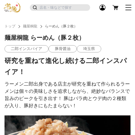
トップ
麺屋桐龍
らーめん（豚２枚）
麺屋桐龍 らーめん（豚２枚）
二郎インスパイア
豚骨醤油
埼玉県
研究を重ねて進化し続ける二郎インスパ
イア！
ラーメン二郎出身である店主が研究を重ねて作られるラー
メンは個々の美味しさを追求しながら、絶妙なバランスで
旨みのピークを引き出す！ 豚はバラ肉とウデ肉の２種類
が入り、豚好きにもたまらない！