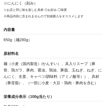
☆にんにく（刻み）
☆お店と同じ味を楽しむ具材 ◎お好み ◯味変
※商品内容に含まれませんので別途購入をオススメします
内容量
650g（麺280g）
原材料名
麺（小麦（国内製造）/かんすい）、具入りスープ（豚
骨、鶏ガラ、豚肉、醤油、鶏油、豚脂、玉ねぎ、ねぎ、に
んにく、生姜、キャベツ/調味料（アミノ酸等））、具材
（豚背脂）、（一部に小麦・大豆・鶏肉・豚肉を含む）
栄養成分表示（100g当たり）