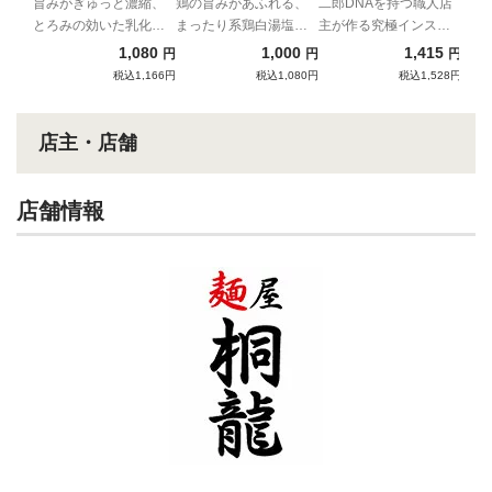
旨みがぎゅっと濃縮、
鶏の旨みがあふれる、
二郎DNAを持つ職人店
とろみの効いた乳化ス
まったり系鶏白湯塩ラ
主が作る究極インスパ
ープと自家製極太麺の
ーメン
イア
1,080
1,000
1,415
円
円
円
強烈濃厚コンビネーシ
税込1,166円
税込1,080円
税込1,528円
ョン！
店主・店舗
店舗情報