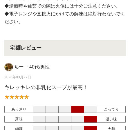
◆湯煎時や麺茹での際は火傷には十分ご注意ください。
◆電子レンジや直接火にかけての解凍は絶対行わないでく
ださい。
宅麺レビュー
ちー
・40代/男性
2026年03月27日
キレッキレの非乳化スープが最高！
あっさり
こってり
薄味
濃い味
細麺
太麺