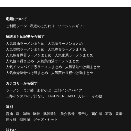
宅麺について
ご利用シーン
私達のこだわり
ソーシャルギフト
解説まとめ記事から探す
人気醤油ラーメンまとめ
人気塩ラーメンまとめ
人気味噌ラーメンまとめ
人気豚骨ラーメンまとめ
人気魚介豚骨ラーメンまとめ
人気家系ラーメンまとめ
人気担々麺まとめ
人気鶏白湯ラーメンまとめ
人気インスパイア系ラーメンまとめ
人気醤油つけ麺まとめ
人気魚介豚骨つけ麺まとめ
人気変わり種つけ麺まとめ
カテゴリーから探す
ラーメン
つけ麺
まぜそば
二郎インスパイア
二郎インスパイア汁なし
TAKUMEN LABO
カレー
その他
味別
醤油
塩
味噌
豚骨
豚骨醤油
魚介豚骨
煮干し
鶏白湯
家系
旨辛
担々麺
個性派
グッズ・セット
味わい