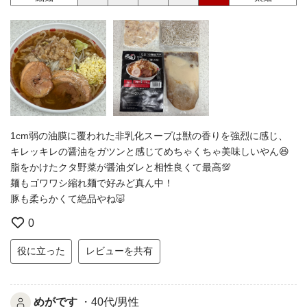
1cm弱の油膜に覆われた非乳化スープは獣の香りを強烈に感じ、
キレッキレの醤油をガツンと感じてめちゃくちゃ美味しいやん😆
脂をかけたクタ野菜が醤油ダレと相性良くて最高💯
麺もゴワワシ縮れ麺で好みど真ん中！
豚も柔らかくて絶品やね🐷
0
役に立った
レビューを共有
めがです
・40代/男性