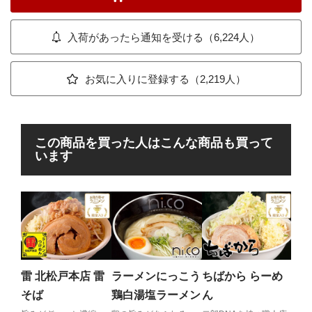
入荷があったら通知を受ける（6,224人）
お気に入りに登録する（2,219人）
この商品を買った人はこんな商品も買って
います
ラ
ラ
ト
二郎
ラ増
雷 北松戸本店 雷
ラーメンにっこう
ちばから らーめ
ア！
そば
鶏白湯塩ラーメン
ん