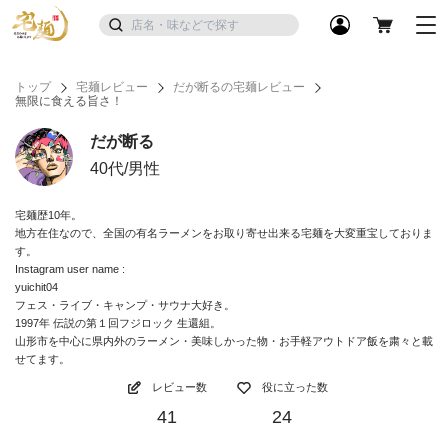
トップ
宅麺レビュー
だが断るの宅麺レビュー
無限に食える旨さ！
だが断る
40代/男性
宅麺歴10年。
地方在住なので、全国の有名ラーメンをお取り寄せ出来る宅麺を大変重宝しておりま
す。
Instagram user name :
yuichit04
フェス・ライブ・キャンプ・サウナ大好き。
1997年 伝説の第１回フジロック 生還組。
山形市を中心に県内外のラーメン・美味しかった物・お手軽アウトドア飯を粛々と載
せてます。
レビュー数
役に立った数
41
24