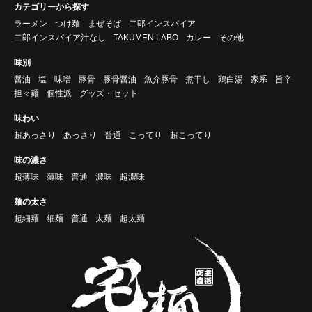
カテゴリーから探す
ラーメン
つけ麺
まぜそば
二郎インスパイア
二郎インスパイア汁なし
TAKUMEN LABO
カレー
その他
味別
醤油
塩
味噌
豚骨
豚骨醤油
魚介豚骨
煮干し
鶏白湯
家系
旨辛
担々麺
個性派
グッズ・セット
味わい
超あっさり
あっさり
普通
こってり
超こってり
味の濃さ
超薄味
薄味
普通
濃味
超濃味
麺の太さ
超細麺
細麺
普通
太麺
超太麺