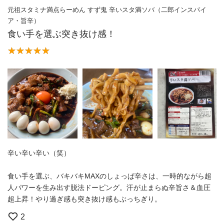
元祖スタミナ満点らーめん すず鬼 辛いスタ満ソバ（二郎インスパイ
ア・旨辛）
食い手を選ぶ突き抜け感！
辛い辛い辛い（笑）
食い手を選ぶ、バキバキMAXのしょっぱ辛さは、一時的ながら超
人パワーを生み出す脱法ドーピング。汗が止まらぬ辛旨さ＆血圧
超上昇！やり過ぎ感も突き抜け感もぶっちぎり。
2