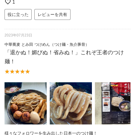
1
役に立った
レビューを共有
2023年07月23日
中華蕎麦 とみ田 つけめん（つけ麺・魚介豚骨）
「退かぬ！媚びぬ！省みぬ！」これぞ王者のつけ
麺！
様々なフォロワーを生み出した日本一のつけ麺！