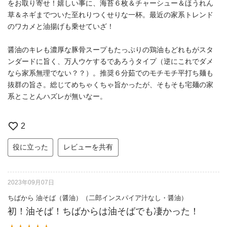
をお取り寄せ！嬉しい事に、海苔６枚＆チャーシュー＆ほうれん
草＆ネギまでついた至れりつくせりな一杯。最近の家系トレンド
のワカメと油揚げも乗せていざ！
醤油のキレも濃厚な豚骨スープもたっぷりの鶏油もどれもがスタ
ンダードに旨く、万人ウケするであろうタイプ（逆にこれでダメ
なら家系無理でない？？）。推奨６分茹でのモチモチ平打ち麺も
抜群の旨さ。総じてめちゃくちゃ旨かったが、そもそも宅麺の家
系とことんハズレが無いなー。
2
役に立った
レビューを共有
2023年09月07日
ちばから 油そば（醤油）（二郎インスパイア汁なし・醤油）
初！油そば！ちばからは油そばでも凄かった！