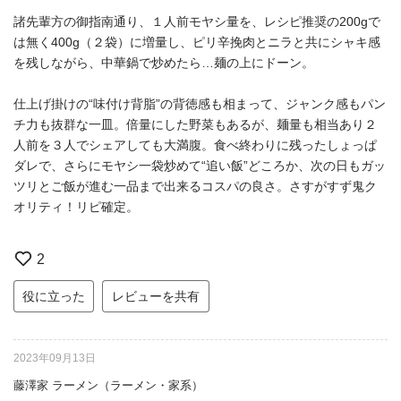
諸先輩方の御指南通り、１人前モヤシ量を、レシピ推奨の200gで
は無く400g（２袋）に増量し、ピリ辛挽肉とニラと共にシャキ感
を残しながら、中華鍋で炒めたら…麺の上にドーン。
仕上げ掛けの“味付け背脂”の背徳感も相まって、ジャンク感もパン
チ力も抜群な一皿。倍量にした野菜もあるが、麺量も相当あり２
人前を３人でシェアしても大満腹。食べ終わりに残ったしょっぱ
ダレで、さらにモヤシ一袋炒めて“追い飯”どころか、次の日もガッ
ツリとご飯が進む一品まで出来るコスパの良さ。さすがすず鬼ク
オリティ！リピ確定。
2
役に立った
レビューを共有
2023年09月13日
藤澤家 ラーメン（ラーメン・家系）