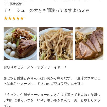
ア・豚骨醤油）
チャーシューの大きさ間違ってますよねｗｗ
お取り寄せラーメン・オブ・ザ・イヤー！
豚と水と醤油とみりんっぽい何かが織りなす、ド直球のウマじょ
っぱ非乳化スープに、ド迫力のゴワゴワワシムチ麺！
「えっと、付属チャーシューの大きさは間違ってるよね」な肩ウ
デ塊肉に喰らいつき…いや、喰いちぎれんわ（笑）と厚切りスラ
イス。