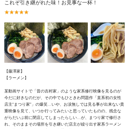
これぞ引き継がれた味！お見事な一杯！
【藤澤家】
【ラーメン】
某動画サイトで「昔の吉村家」のような家系修行映像を見るのが
今だに好きなのだが、その中でもひときわ問題作「直系初の女性
店主“まつり家”」の爆笑…いや、お涙無しでは見る事が出来ない貴
重映像を見て、いつか行ってみたいと思っていたものの、残念な
がらだいぶ前に閉店してしまったらしい…が、まつり家で修行さ
れ、そのままその場所を引き継いだ店主が繰り出す家系ラーメン