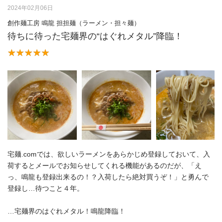
2024年02月06日
創作麺工房 鳴龍 担担麺（ラーメン・担々麺）
待ちに待った宅麺界の“はぐれメタル”降臨！
⁡宅麺.comでは、欲しいラーメンをあらかじめ登録しておいて、入
荷するとメールでお知らせしてくれる機能があるのだが、「え
っ、鳴龍も登録出来るの！？入荷したら絶対買うぞ！」と勇んで
登録し…待つこと４年。
…宅麺界のはぐれメタル！鳴龍降臨！