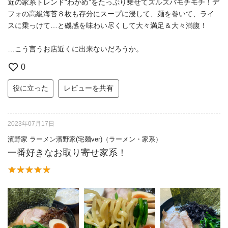
近の家系トレンド“わかめ”をたっぷり乗せてズルズバモチモチ！デ
フォの高級海苔８枚も存分にスープに浸して、麺を巻いて、ライ
スに乗っけて…と磯感を味わい尽くして大々満足＆大々満腹！
…こう言うお店近くに出来ないだろうか。
0
役に立った
レビューを共有
2023年07月17日
濱野家 ラーメン濱野家(宅麺ver)（ラーメン・家系）
一番好きなお取り寄せ家系！