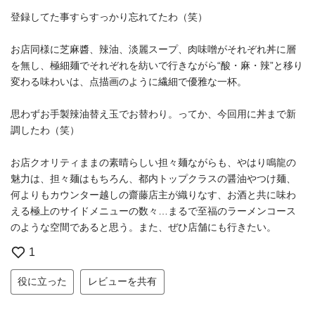
登録してた事すらすっかり忘れてたわ（笑）
お店同様に芝麻醬、辣油、淡麗スープ、肉味噌がそれぞれ丼に層
を無し、極細麺でそれぞれを紡いで行きながら“酸・麻・辣”と移り
変わる味わいは、点描画のように繊細で優雅な一杯。
思わずお手製辣油替え玉でお替わり。ってか、今回用に丼まで新
調したわ（笑）
お店クオリティままの素晴らしい担々麺ながらも、やはり鳴龍の
魅力は、担々麺はもちろん、都内トップクラスの醤油やつけ麺、
何よりもカウンター越しの齋藤店主が織りなす、お酒と共に味わ
える極上のサイドメニューの数々…まるで至福のラーメンコース
のような空間であると思う。また、ぜひ店舗にも行きたい。
1
役に立った
レビューを共有