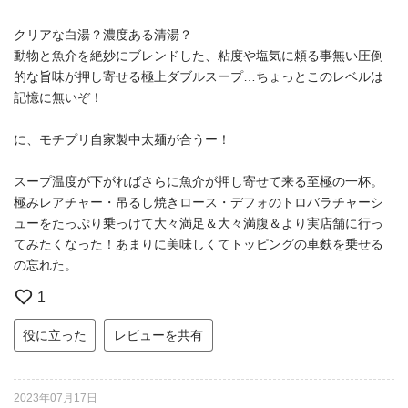
クリアな白湯？濃度ある清湯？
動物と魚介を絶妙にブレンドした、粘度や塩気に頼る事無い圧倒
的な旨味が押し寄せる極上ダブルスープ…ちょっとこのレベルは
記憶に無いぞ！
に、モチプリ自家製中太麺が合うー！
スープ温度が下がればさらに魚介が押し寄せて来る至極の一杯。
極みレアチャー・吊るし焼きロース・デフォのトロバラチャーシ
ューをたっぷり乗っけて大々満足＆大々満腹＆より実店舗に行っ
てみたくなった！あまりに美味しくてトッピングの車麩 を乗せる
の忘れた。
1
役に立った
レビューを共有
2023年07月17日