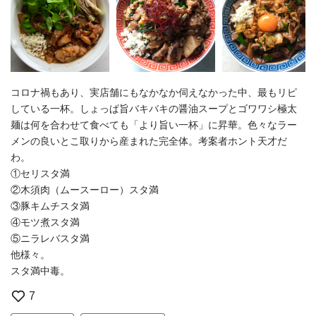
コロナ禍もあり、実店舗にもなかなか伺えなかった中、最もリピ
している一杯。しょっぱ旨バキバキの醤油スープとゴワワシ極太
麺は何を合わせて食べても「より旨い一杯」に昇華。色々なラー
メンの良いとこ取りから産まれた完全体。考案者ホント天才だ
わ。
①セリスタ満
②木須肉（ムースーロー）スタ満
③豚キムチスタ満
④モツ煮スタ満
⑤ニラレバスタ満
他様々。
スタ満中毒。
7