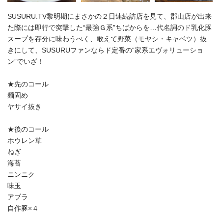
SUSURU.TV黎明期にまさかの２日連続訪店を見て、郡山店が出来
た際には即行で突撃した“最強Ｇ系”ちばからを…代名詞のド乳化豚
スープを存分に味わうべく、敢えて野菜（モヤシ・キャベツ）抜
きにして、SUSURUファンならド定番の“家系エヴォリューショ
ン”でいざ！
★先のコール
麺固め
ヤサイ抜き
★後のコール
ホウレン草
ねぎ
海苔
ニンニク
味玉
アブラ
自作豚×４