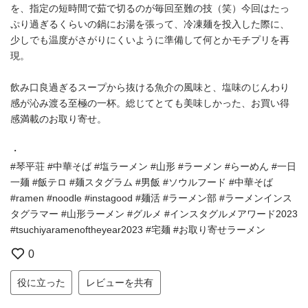
を、指定の短時間で茹で切るのが毎回至難の技（笑）今回はたっ
ぷり過ぎるくらいの鍋にお湯を張って、冷凍麺を投入した際に、
少しでも温度がさがりにくいように準備して何とかモチプリを再
現。
飲み口良過ぎるスープから抜ける魚介の風味と、塩味のじんわり
感が沁み渡る至極の一杯。総じてとても美味しかった、お買い得
感満載のお取り寄せ。
・
⁡#琴平荘 #中華そば #塩ラーメン #山形 #ラーメン #らーめん #一日
一麺 #飯テロ #麺スタグラム #男飯 #ソウルフード #中華そば
#ramen #noodle #instagood #麺活 #ラーメン部 #ラーメンインス
タグラマー #山形ラーメン #グルメ #インスタグルメアワード2023
#tsuchiyaramenoftheyear2023 #宅麺 #お取り寄せラーメン
0
役に立った
レビューを共有