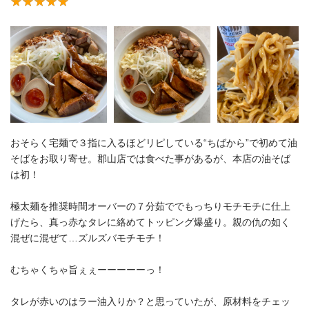
おそらく宅麺で３指に入るほどリピしている“ちばから”で初めて油
そばをお取り寄せ。郡山店では食べた事があるが、本店の油そば
は初！
極太麺を推奨時間オーバーの７分茹ででもっちりモチモチに仕上
げたら、真っ赤なタレに絡めてトッピング爆盛り。親の仇の如く
混ぜに混ぜて…ズルズバモチモチ！
むちゃくちゃ旨ぇぇーーーーーっ！
タレが赤いのはラー油入りか？と思っていたが、原材料をチェッ