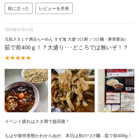
役に立った
レビューを共有
2023年07月17日
元祖スタミナ満点らーめん すず鬼 大盛つけ満（つけ麺・豚骨醤油）
茹で前400ｇ！？大盛り･･･どころでは無いぞ！？
イベント疲れはスタ満で超回復！
もはや第何形態かわからぬが、本日は初のつけ麺…茹で前400g！