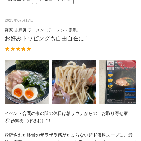
2023年07月17日
麺家 歩輝勇 ラーメン（ラーメン・家系）
お好みトッピングも自由自在に！
イベント合間の束の間の休日は朝サウナからの…お取り寄せ家
系“歩輝勇（ぽきお）”！
粉砕された豚骨のザラザラ感がたまらない超ド濃厚スープに、最