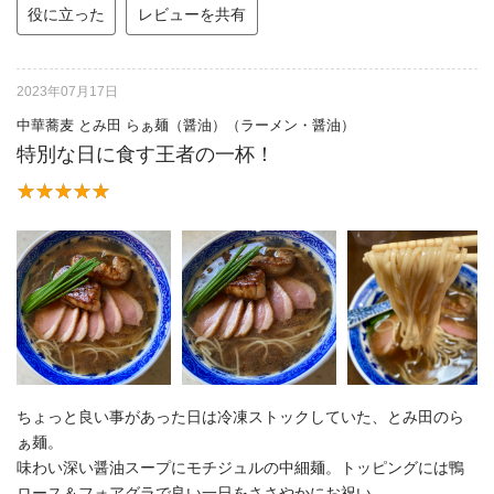
役に立った
レビューを共有
2023年07月17日
中華蕎麦 とみ田 らぁ麺（醤油）（ラーメン・醤油）
特別な日に食す王者の一杯！
ちょっと良い事があった日は冷凍ストックしていた、とみ田のら
ぁ麺。
味わい深い醤油スープにモチジュルの中細麺。トッピングには鴨
ロース＆フォアグラで良い一日をささやかにお祝い。