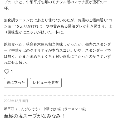
プのコクと、中細平打ち麺のモチツル感のマッチ度が流石の一
杯。
無化調ラーメンにはあまり使わないのだが、お店のご指南通り“コ
ショー”をふりかければ、やや甘みある醤油ダレが引き締まり、よ
り風味豊かにエッジが効いた一杯に。
以前食べた、荻窪春木屋も相当美味しかったが、都内のスタンダ
ード中華そばのクオリティが本当スゴい。いや、スタンダードで
は無く、たまたまめちゃくちゃ旨い両店に当たったのか？？いず
れにせよ旨い。
1
役に立った
レビューを共有
2023年12月15日
琴平荘（こんぴらそう） 中華そば 塩（ラーメン・塩）
至極の塩スープがなみなみ！