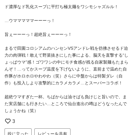
ド濃厚なド乳化スープに平打ち極太麺をワシモシャズルル！
…ウマママママーーーっ！
旨ぇーーーっ！超絶旨ぇーーーっ！
まるで田園コロシアムのハンセンVSアンドレ戦を彷彿させるド迫
力の肉弾戦！敢えて野菜抜きにした事による、脳天を直撃する“し
ょっぱウマ”感！ゴワワシの中にモチ食感が残る自家製麺もたまら
んぞ！…ってかスープ温度を下げないように、直前まで温めた自
作豚がホロホロやわやわ（笑）さらに中盤からは特製ダレ（自
作）も投入しより攻撃的にカラメカラメ…とスーパーコラボ！
超絶ウマすぎた一杯。ちばからは油そばも負けじと旨いので、ま
た実店舗にも行きたい…ところで仙台進出の噂はどうなったんで
しょうかね（笑）
3
役に立った
レビューを共有