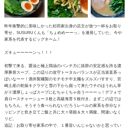
昨年衝撃的に美味しかった杉田家出身の店主が放つ一杯をお取り
寄せ。SUSURUくんも「ちょめめーーっ」を連発していた、今や
家系を代表するビッグネーム！
ズキューーーーンっ！！！
初撃で来る、醤油と極上鶏油のパンチ力に抜群の安定感を誇る濃
厚豚骨スープ。この辺りの攻守トータルバランスが正当派直系っ
ぽいなーー！酒井製麺製のモチモチ中太麺をズルズバすすり、宮
崎土産の乾燥キクラゲと雪の下から掘って来たウチのほうれん草
がド濃厚しょっぱスープにむちゃくちゃ合うーーーっ！デフォで
肩ロースチャーシュー３枚と高級海苔５枚付き。まずこの辺では
もちろん、そうそう食べられないだろうレベルの家系を存分なト
ッピングと炊き立てご飯と共に大々堪能＆大々満腹。間違いなく
リピ。
追記：お取り寄せ家系の中で、１番旨いんじゃないかと思ってい