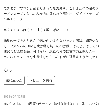
モチモチゴワワシと乱切りされた剛力麺を、これまたその辺のラ
ーメンスープよりもなみなみに盛られた漬け汁にダイブさせ…ズ
ルルモチモチ！
辛くてしょっぱくて…甘くて酸っぱい！！！
味覚の全てをぶち込んで来たかのようなジャンク感は、間違いな
くスタ満ソバのDNAを受け継ぐ無二のつけ麺。そんじょそこらの
味変など微塵も受け付けない…愚直なまでに攻撃力全振りの一
杯。むちゃくちゃな中毒性ながらもさすがに麺量多すぎた（笑）
0
役に立った
レビューを共有
2023年07月17日
俺の生きる道 白山店 夢のラーメン（味付き脂付き）（二郎インスパイ