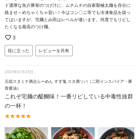
ド濃厚な魚介豚骨のつけ汁に、ムチムチの自家製極太麺を存分に
絡ませ～めちゃくちゃ旨い！今はコン〇ニ等でも冷凍食品を扱っ
てはいますが、宅麺とみ田はレベルが違います。何度でもリピし
たくなる最高のつけ麺。
3
役に立った
レビューを共有
2023年07月23日
元祖スタミナ満点らーめん すず鬼 スタ満ソバ（二郎インスパイア・豚
骨醤油）
これぞ宅麺の醍醐味！一番リピしている中毒性抜群
の一杯！