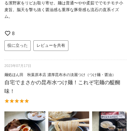
る濱野家をリピお取り寄せ。麺は普通〜やや柔茹ででモチモチ小
麦旨。脳天を撃ち抜く醤油感も重厚な豚骨感も流石の直系イズ
ム。
8
役に立った
レビューを共有
2023年07月17日
麺処ほん田 秋葉原本店 濃厚昆布水の淡麗つけ（つけ麺・醤油）
自宅でまさかの昆布水つけ麺！これぞ宅麺の醍醐
味！