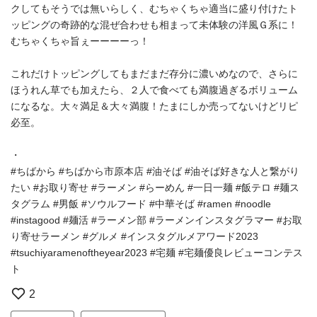
クしてもそうでは無いらしく、むちゃくちゃ適当に盛り付けたト
ッピングの奇跡的な混ぜ合わせも相まって未体験の洋風Ｇ系に！
むちゃくちゃ旨ぇーーーーっ！
これだけトッピングしてもまだまだ存分に濃いめなので、さらに
ほうれん草でも加えたら、２人で食べても満腹過ぎるボリューム
になるな。大々満足＆大々満腹！たまにしか売ってないけどリピ
必至。
・
#ちばから #ちばから市原本店 #油そば #油そば好きな人と繋がり
たい #お取り寄せ #ラーメン #らーめん #一日一麺 #飯テロ #麺ス
タグラム #男飯 #ソウルフード #中華そば #ramen #noodle
#instagood #麺活 #ラーメン部 #ラーメンインスタグラマー #お取
り寄せラーメン #グルメ #インスタグルメアワード2023
#tsuchiyaramenoftheyear2023 #宅麺 #宅麺優良レビューコンテス
ト
2