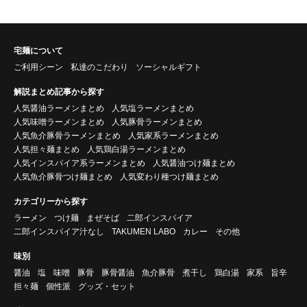
宅麺について
ご利用シーン
私達のこだわり
ソーシャルギフト
解説まとめ記事から探す
人気醤油ラーメンまとめ
人気塩ラーメンまとめ
人気味噌ラーメンまとめ
人気豚骨ラーメンまとめ
人気魚介豚骨ラーメンまとめ
人気家系ラーメンまとめ
人気担々麺まとめ
人気鶏白湯ラーメンまとめ
人気インスパイア系ラーメンまとめ
人気醤油つけ麺まとめ
人気魚介豚骨つけ麺まとめ
人気変わり種つけ麺まとめ
カテゴリーから探す
ラーメン
つけ麺
まぜそば
二郎インスパイア
二郎インスパイア汁なし
TAKUMEN LABO
カレー
その他
味別
醤油
塩
味噌
豚骨
豚骨醤油
魚介豚骨
煮干し
鶏白湯
家系
旨辛
担々麺
個性派
グッズ・セット