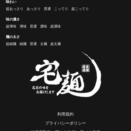
味わい
超あっさり
あっさり
普通
こってり
超こってり
味の濃さ
超薄味
薄味
普通
濃味
超濃味
麺の太さ
超細麺
細麺
普通
太麺
超太麺
利用規約
プライバシーポリシー