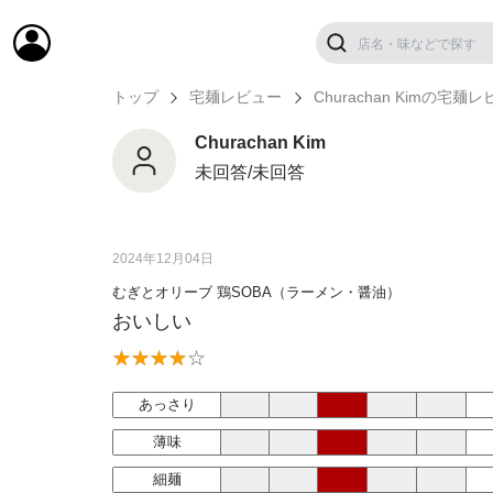
トップ
宅麺レビュー
Churachan Kimの宅麺
Churachan Kim
未回答/未回答
2024年12月04日
むぎとオリーブ 鶏SOBA（ラーメン・醤油）
おいしい
あっさり
薄味
細麺