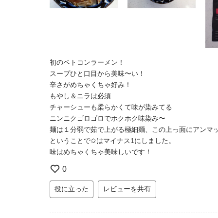
初のベトコンラーメン！
スープひと口目から美味〜い！
辛さがめちゃくちゃ好み！
もやし＆ニラは必須
チャーシューも柔らかくて味が染みてる
ニンニクゴロゴロでホクホク味染み〜
麺は１分弱で茹で上がる極細麺、この上っ面にアンマ
ということで✩はマイナス1にしました。
味はめちゃくちゃ美味しいです！
0
役に立った
レビューを共有