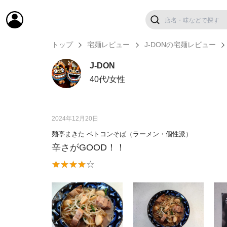
トップ
宅麺レビュー
J-DONの宅麺レビュー
J-DON
40代/女性
2024年12月20日
麺亭まきた ベトコンそば（ラーメン・個性派）
辛さがGOOD！！