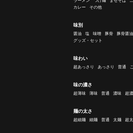
ラーメン
つけ麺
まぜそば
カレー
その他
味別
醤油
塩
味噌
豚骨
豚骨醤
グッズ・セット
味わい
超あっさり
あっさり
普通
味の濃さ
超薄味
薄味
普通
濃味
超
麺の太さ
超細麺
細麺
普通
太麺
超