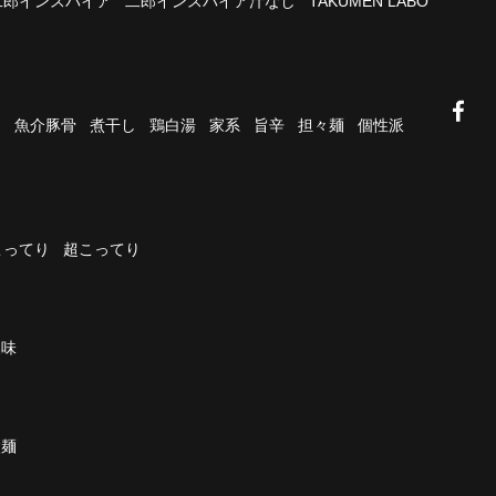
二郎インスパイア
二郎インスパイア汁なし
TAKUMEN LABO
油
魚介豚骨
煮干し
鶏白湯
家系
旨辛
担々麺
個性派
こってり
超こってり
濃味
太麺