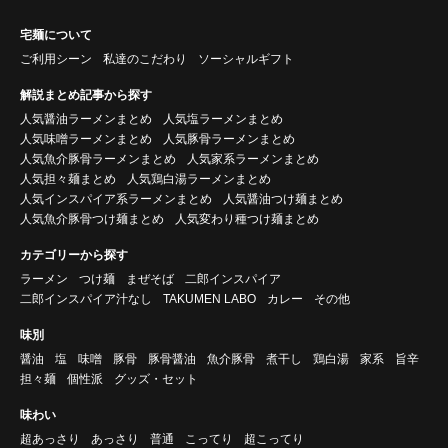
宅麺について
ご利用シーン
私達のこだわり
ソーシャルギフト
解説まとめ記事から探す
人気醤油ラーメンまとめ
人気塩ラーメンまとめ
人気味噌ラーメンまとめ
人気豚骨ラーメンまとめ
人気魚介豚骨ラーメンまとめ
人気家系ラーメンまとめ
人気担々麺まとめ
人気鶏白湯ラーメンまとめ
人気インスパイア系ラーメンまとめ
人気醤油つけ麺まとめ
人気魚介豚骨つけ麺まとめ
人気変わり種つけ麺まとめ
カテゴリーから探す
ラーメン
つけ麺
まぜそば
二郎インスパイア
二郎インスパイア汁なし
TAKUMEN LABO
カレー
その他
味別
醤油
塩
味噌
豚骨
豚骨醤油
魚介豚骨
煮干し
鶏白湯
家系
旨辛
担々麺
個性派
グッズ・セット
味わい
超あっさり
あっさり
普通
こってり
超こってり