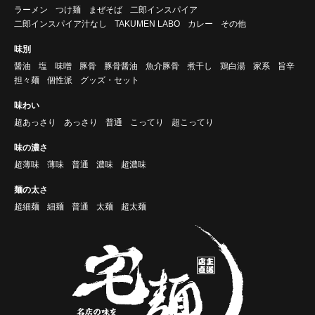
ラーメン
つけ麺
まぜそば
二郎インスパイア
二郎インスパイア汁なし
TAKUMEN LABO
カレー
その他
味別
醤油
塩
味噌
豚骨
豚骨醤油
魚介豚骨
煮干し
鶏白湯
家系
旨辛
担々麺
個性派
グッズ・セット
味わい
超あっさり
あっさり
普通
こってり
超こってり
味の濃さ
超薄味
薄味
普通
濃味
超濃味
麺の太さ
超細麺
細麺
普通
太麺
超太麺