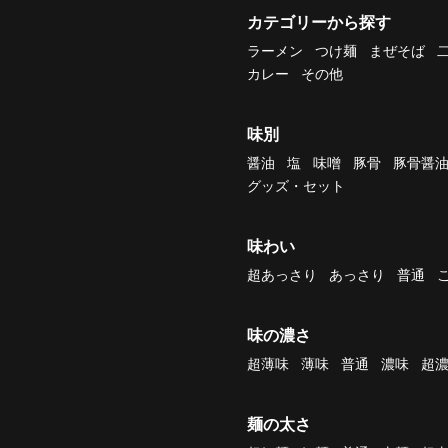
カテゴリーから探す
ラーメン
つけ麺
まぜそば
カレー
その他
味別
醤油
塩
味噌
豚骨
豚骨醤
グッズ・セット
味わい
超あっさり
あっさり
普通
味の濃さ
超薄味
薄味
普通
濃味
超
麺の太さ