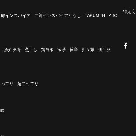
特定商
二郎インスパイア
二郎インスパイア汁なし
TAKUMEN LABO
油
魚介豚骨
煮干し
鶏白湯
家系
旨辛
担々麺
個性派
こってり
超こってり
濃味