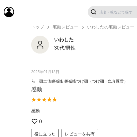
トップ
宅麺レビュー
いわしたの宅麺レビュー
いわした
30代/男性
2025年01月18日
らー麺土俵鶴嶺峰 鶴嶺峰つけ麺（つけ麺・魚介豚骨）
感動
感動
0
役に立った
レビューを共有