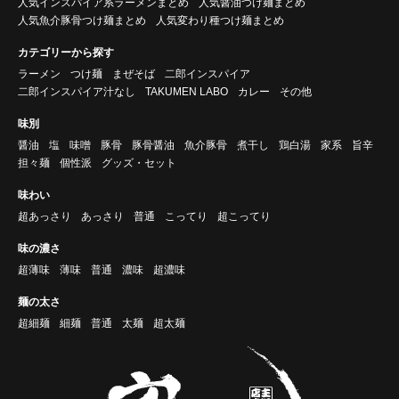
人気インスパイア系ラーメンまとめ
人気醤油つけ麺まとめ
人気魚介豚骨つけ麺まとめ
人気変わり種つけ麺まとめ
カテゴリーから探す
ラーメン
つけ麺
まぜそば
二郎インスパイア
二郎インスパイア汁なし
TAKUMEN LABO
カレー
その他
味別
醤油
塩
味噌
豚骨
豚骨醤油
魚介豚骨
煮干し
鶏白湯
家系
旨辛
担々麺
個性派
グッズ・セット
味わい
超あっさり
あっさり
普通
こってり
超こってり
味の濃さ
超薄味
薄味
普通
濃味
超濃味
麺の太さ
超細麺
細麺
普通
太麺
超太麺