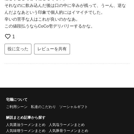
それなのに飲み込んだ後は口の中に辛みが残って、うーん、逆な
んだよなあという印象で個人的にはイマイチでした。
辛いの苦手な人はこれが良いのかなあ。
この値段払うならCoCo壱デリバリーするかな。
1
役に立った
レビューを共有
宅麺について
ご利用シーン
私達のこだわり
ソーシャルギフト
解説まとめ記事から探す
人気醤油ラーメンまとめ
人気塩ラーメンまとめ
人気味噌ラーメンまとめ
人気豚骨ラーメンまとめ