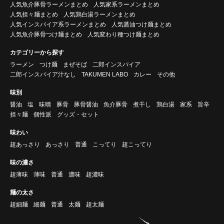
人気魚介豚骨ラーメンまとめ
人気家系ラーメンまとめ
人気担々麺まとめ
人気鶏白湯ラーメンまとめ
人気インスパイア系ラーメンまとめ
人気醤油つけ麺まとめ
人気魚介豚骨つけ麺まとめ
人気変わり種つけ麺まとめ
カテゴリーから探す
ラーメン
つけ麺
まぜそば
二郎インスパイア
二郎インスパイア汁なし
TAKUMEN LABO
カレー
その他
味別
醤油
塩
味噌
豚骨
豚骨醤油
魚介豚骨
煮干し
鶏白湯
家系
旨辛
担々麺
個性派
グッズ・セット
味わい
超あっさり
あっさり
普通
こってり
超こってり
味の濃さ
超薄味
薄味
普通
濃味
超濃味
麺の太さ
超細麺
細麺
普通
太麺
超太麺