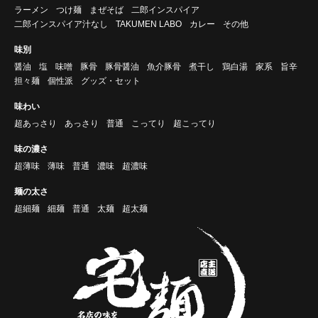
ラーメン
つけ麺
まぜそば
二郎インスパイア
二郎インスパイア汁なし
TAKUMEN LABO
カレー
その他
味別
醤油
塩
味噌
豚骨
豚骨醤油
魚介豚骨
煮干し
鶏白湯
家系
旨辛
担々麺
個性派
グッズ・セット
味わい
超あっさり
あっさり
普通
こってり
超こってり
味の濃さ
超薄味
薄味
普通
濃味
超濃味
麺の太さ
超細麺
細麺
普通
太麺
超太麺