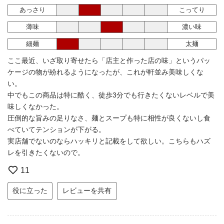
あっさり
こってり
薄味
濃い味
細麺
太麺
ここ最近、いざ取り寄せたら「店主と作った店の味」というパッ
ケージの物が紛れるようになったが、これが軒並み美味しくな
い。
中でもこの商品は特に酷く、徒歩3分でも行きたくないレベルで美
味しくなかった。
圧倒的な旨みの足りなさ、麺とスープも特に相性が良くないし食
べていてテンションが下がる。
実店舗でないのならハッキリと記載をして欲しい。こちらもハズ
レを引きたくないので。
11
役に立った
レビューを共有