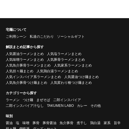
宅麺について
ご利用シーン
私達のこだわり
ソーシャルギフト
解説まとめ記事から探す
人気醤油ラーメンまとめ
人気塩ラーメンまとめ
人気味噌ラーメンまとめ
人気豚骨ラーメンまとめ
人気魚介豚骨ラーメンまとめ
人気家系ラーメンまとめ
人気担々麺まとめ
人気鶏白湯ラーメンまとめ
人気インスパイア系ラーメンまとめ
人気醤油つけ麺まとめ
人気魚介豚骨つけ麺まとめ
人気変わり種つけ麺まとめ
カテゴリーから探す
ラーメン
つけ麺
まぜそば
二郎インスパイア
二郎インスパイア汁なし
TAKUMEN LABO
カレー
その他
味別
醤油
塩
味噌
豚骨
豚骨醤油
魚介豚骨
煮干し
鶏白湯
家系
旨辛
担々麺
個性派
グッズ・セット