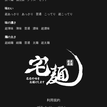
味わい
超あっさり
あっさり
普通
こってり
超こってり
味の濃さ
超薄味
薄味
普通
濃味
超濃味
麺の太さ
超細麺
細麺
普通
太麺
超太麺
利用規約